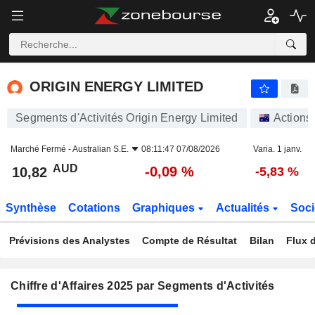
ORIGIN ENERGY LIMITED
10,82
$
-0,09 %
ORIGIN ENERGY LIMITED
Segments d'Activités Origin Energy Limited
Actions
Marché Fermé -
Australian S.E.
08:11:47 07/08/2026
Varia. 1 janv.
AUD
-0,09 %
10,82
-5,83 %
Synthèse
Cotations
Graphiques
Actualités
Soci
Prévisions des Analystes
Compte de Résultat
Bilan
Flux d
Chiffre d'Affaires 2025 par Segments d'Activités