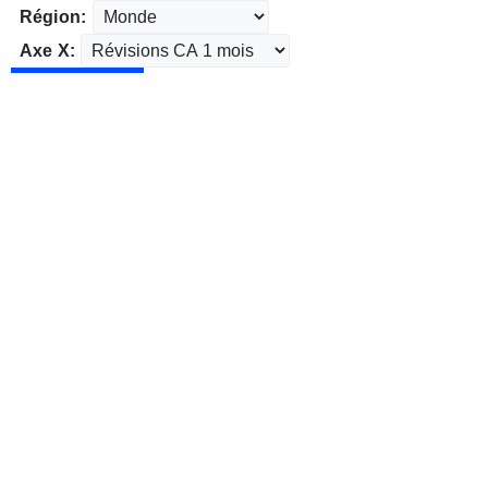
Région:
Axe X: