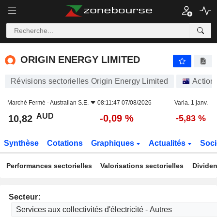
ORIGIN ENERGY LIMITED
10,82
$
-0,09 %
ORIGIN ENERGY LIMITED
Révisions sectorielles Origin Energy Limited
Action
Marché Fermé -
Australian S.E.
08:11:47 07/08/2026
Varia. 1 janv.
AUD
-0,09 %
10,82
-5,83 %
Synthèse
Cotations
Graphiques
Actualités
Soci
Performances sectorielles
Valorisations sectorielles
Dividen
Secteur: