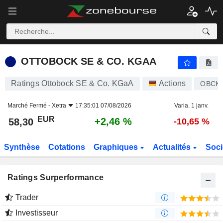
OTTOBOCK SE & CO. KGAA
58,30
€
+2,46 %
OTTOBOCK SE & CO. KGAA
Ratings Ottobock SE & Co. KGaA
Actions
OBCK
Marché Fermé -
Xetra
17:35:01 07/08/2026
Varia. 1 janv.
EUR
+2,46 %
58,30
-10,65 %
Synthèse
Cotations
Graphiques
Actualités
Soci
Ratings Surperformance
Trader
Investisseur