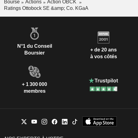
Bourse
Actions
Action OBCK
Ratings Ottobock SE &amp; Co. KGaA
N°1 du Conseil
+ de 20 ans
Boursier
à vos côtés
+ 1 300 000
membres