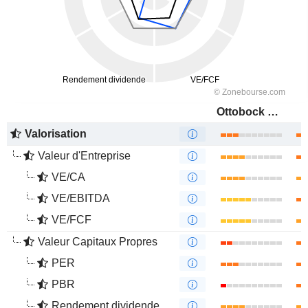
Ottobock SE & Co. KGaA
Valorisation
Valeur d'Entreprise
VE/CA
VE/EBITDA
VE/FCF
Valeur Capitaux Propres
PER
PBR
Rendement dividende