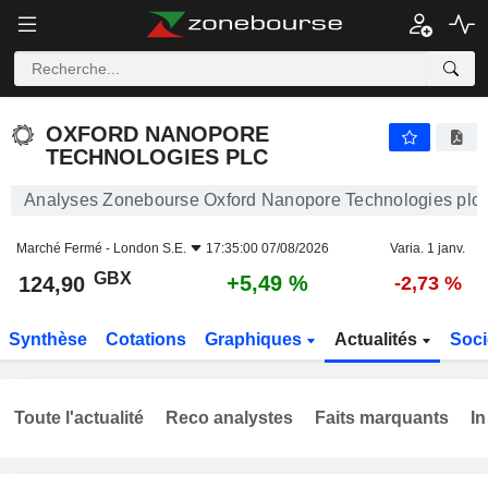
OXFORD NANOPORE TECHNOLOGIES PLC
124,90
p
+5,49 %
OXFORD NANOPORE
TECHNOLOGIES PLC
Analyses Zonebourse Oxford Nanopore Technologies plc
Marché Fermé -
London S.E.
17:35:00 07/08/2026
Varia. 1 janv.
GBX
+5,49 %
124,90
-2,73 %
Synthèse
Cotations
Graphiques
Actualités
Soci
Toute l'actualité
Reco analystes
Faits marquants
In