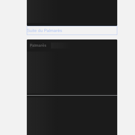
Suite du Palmarès
Palmarès