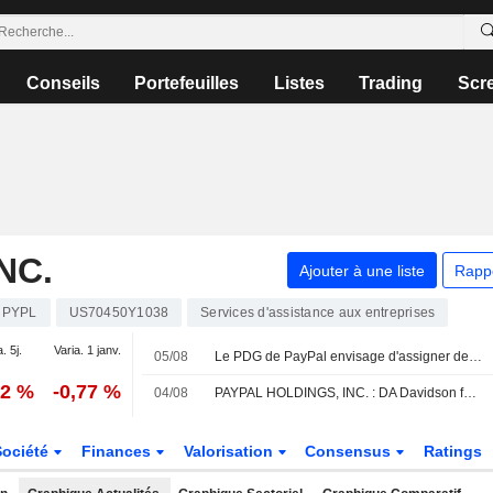
Conseils
Portefeuilles
Listes
Trading
Scr
NC.
Ajouter à une liste
Rapp
PYPL
US70450Y1038
Services d'assistance aux entreprises
. 5j.
Varia. 1 janv.
05/08
Le PDG de PayPal envisage d'assigner des objectifs de chiffre d'affaires à ses trois principales divisions
72 %
-0,77 %
04/08
PAYPAL HOLDINGS, INC. : DA Davidson favorable sur le dossier
Société
Finances
Valorisation
Consensus
Ratings