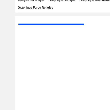
Analyse Technique
Graphique Statique
Graphique Total Retu
Graphique Force Relative