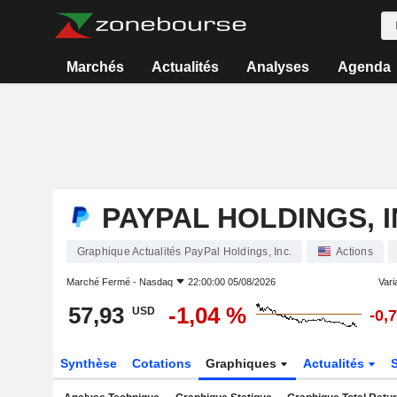
Marchés
Actualités
Analyses
Agenda
PAYPAL HOLDINGS, I
Graphique Actualités PayPal Holdings, Inc.
Actions
Marché Fermé -
Nasdaq
22:00:00 05/08/2026
Varia
57,93
-1,04 %
USD
-0,
Synthèse
Cotations
Graphiques
Actualités