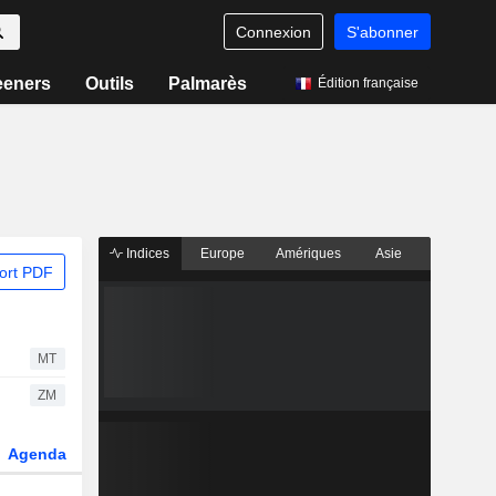
Connexion
S'abonner
eeners
Outils
Palmarès
Édition française
Indices
Europe
Amériques
Asie
ort PDF
MT
ZM
Agenda
Secteur
Dérivés
Fonds et ETFs