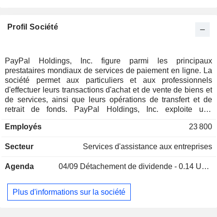
Espagne
0,17 %
Profil Société
Arabie Saoudite
0,11 %
Chine
0,11 %
Personnes physiques
0,11 %
PayPal Holdings, Inc. figure parmi les principaux
prestataires mondiaux de services de paiement en ligne. La
Finlande
0,08 %
société permet aux particuliers et aux professionnels
Hong Kong
0,08 %
d'effectuer leurs transactions d'achat et de vente de biens et
de services, ainsi que leurs opérations de transfert et de
Russie
0,07 %
retrait de fonds. PayPal Holdings, Inc. exploite une
plateforme technologique dotées de solutions (marques
Luxembourg
0,06 %
Employés
23 800
PayPal, PayPal Credit, Venmo et Braintree) destinées à
Taïwan
0,05 %
faciliter les paiements assurés via des sites marchands, des
Secteur
Services d'assistance aux entreprises
dispositifs mobiles, et par le biais de magasins. Le CA par
Italie
0,04 %
source de revenus se répartit comme suit : - revenus des
Îles Cayman
0,04 %
Agenda
04/09
Détachement de dividende - 0.14 USD
transactions (89,8%) ; - revenus issus des prestations de
services à valeur ajoutée (10,2%). A fin 2025, PayPal
République Tchèque
0,04 %
Holdings, Inc. compte 439 millions de comptes actifs. 56,9%
Plus d'informations sur la société
Nouvelle-Zélande
0,04 %
du CA est réalisé aux Etats-Unis.
Brésil
0,04 %