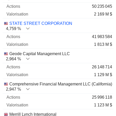
50 235 045
2 169 M $
STATE STREET CORPORATION
4,759 %
41 983 584
1 813 M $
Geode Capital Management LLC
2,964 %
26 148 714
1 129 M $
Comprehensive Financial Management LLC (California)
2,947 %
25 996 118
1 123 M $
Merrill Lynch International