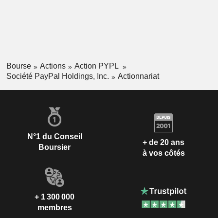
Bermudes
0,03 %
Autriche
0,03 %
Singapour
0,03 %
Israël
0,02 %
Bourse
Actions
Action PYPL
Afrique du Sud
0,02 %
Société PayPal Holdings, Inc.
Actionnariat
Macédoine
0,01 %
Inde
0,01 %
Liechtenstein
0,01 %
Mexique
0,01 %
N°1 du Conseil
+ de 20 ans
Porto Rico
0,01 %
Boursier
à vos côtés
Pologne
0,01 %
+ 1 300 000
membres