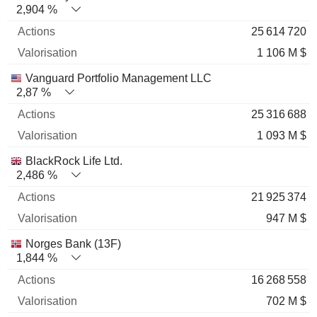
2,904 %
25 614 720
1 106 M $
Vanguard Portfolio Management LLC
2,87 %
25 316 688
1 093 M $
BlackRock Life Ltd.
2,486 %
21 925 374
947 M $
Norges Bank (13F)
1,844 %
16 268 558
702 M $