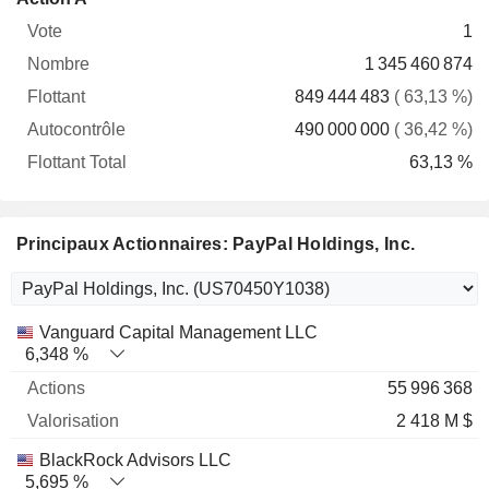
Vote
Nombre
Flottant
Autocontrôle
Total
1
1 345 460 874
849 444 483
( 63,13 %)
490 000 000
( 36,42 %)
63,13 %
Principaux Actionnaires: PayPal Holdings, Inc.
Nom
Actions
%
Valorisation
Vanguard Capital Management LLC
6,348 %
55 996 368
2 418 M $
BlackRock Advisors LLC
5,695 %