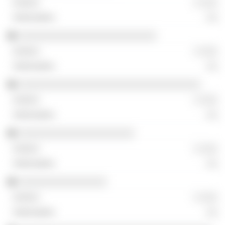
░ ░░░
░░
░░░░░░░░░░░░░░░░░░░░░░░░░
░ ░░░
░░
░░░░░░░░░░░░░░░░░░░░░░░░░░░░░░░░░
░ ░░░
░░
░░░░░░░░░░░░░░░░░░░░░
░ ░░░
░░
░░░░░░░░░░░░░░░░
░ ░░░
░░