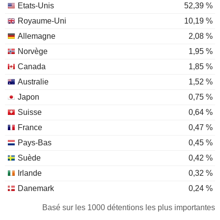
Etats-Unis
52,39 %
Royaume-Uni
10,19 %
Allemagne
2,08 %
Norvège
1,95 %
Canada
1,85 %
Australie
1,52 %
Japon
0,75 %
Suisse
0,64 %
France
0,47 %
Pays-Bas
0,45 %
Suède
0,42 %
Irlande
0,32 %
Danemark
0,24 %
Corée du Sud
0,22 %
Basé sur les 1000 détentions les plus importantes
Belgique
0,19 %