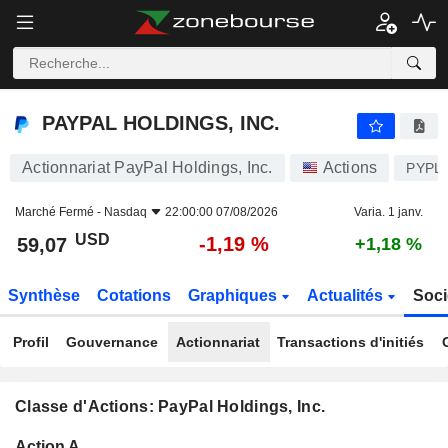
PAYPAL HOLDINGS, INC.
59,07
$
-1,19 %
PAYPAL HOLDINGS, INC.
Actionnariat PayPal Holdings, Inc.
Actions
PYPL
Marché Fermé -
Nasdaq
22:00:00 07/08/2026
Varia. 1 janv.
USD
-1,19 %
59,07
+1,18 %
Synthèse
Cotations
Graphiques
Actualités
Soci
Profil
Gouvernance
Actionnariat
Transactions d'initiés
Classe d'Actions: PayPal Holdings, Inc.
Flottant
Action A