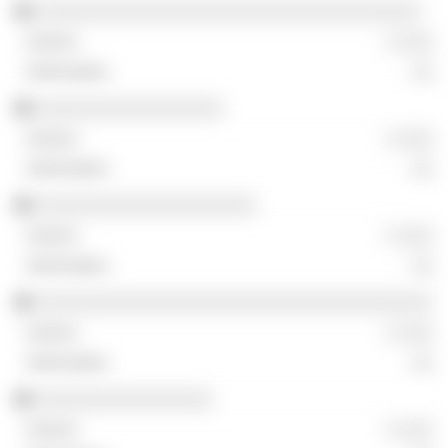
░░░░░░░░░░░░░░░░░░░░░░░░░░░░░░░░░░░
░ ░░░
░░
░░░░░░░░░░░░░░░░░
░ ░░░
░░
░░░░░░░░░░░░░░░░░░░░
░ ░░░
░░
░░░░░░░░░░░░░░░░░░░░░░░░░░░░░░░░░░░░
░ ░░░
░░
░░░░░░░░░░░░░░░░
░ ░░░