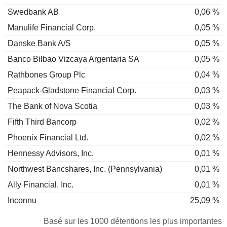
Swedbank AB
0,06 %
Manulife Financial Corp.
0,05 %
Danske Bank A/S
0,05 %
Banco Bilbao Vizcaya Argentaria SA
0,05 %
Rathbones Group Plc
0,04 %
Peapack-Gladstone Financial Corp.
0,03 %
The Bank of Nova Scotia
0,03 %
Fifth Third Bancorp
0,02 %
Phoenix Financial Ltd.
0,02 %
Hennessy Advisors, Inc.
0,01 %
Northwest Bancshares, Inc. (Pennsylvania)
0,01 %
Ally Financial, Inc.
0,01 %
Inconnu
25,09 %
Basé sur les 1000 détentions les plus importantes