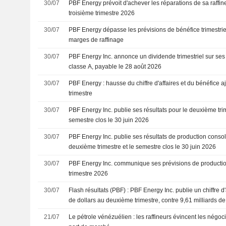
30/07
PBF Energy prévoit d'achever les réparations de sa raffin
troisième trimestre 2026
30/07
PBF Energy dépasse les prévisions de bénéfice trimestriel
marges de raffinage
30/07
PBF Energy Inc. annonce un dividende trimestriel sur ses
classe A, payable le 28 août 2026
30/07
PBF Energy : hausse du chiffre d'affaires et du bénéfice 
trimestre
30/07
PBF Energy Inc. publie ses résultats pour le deuxième trim
semestre clos le 30 juin 2026
30/07
PBF Energy Inc. publie ses résultats de production consol
deuxième trimestre et le semestre clos le 30 juin 2026
30/07
PBF Energy Inc. communique ses prévisions de productio
trimestre 2026
30/07
Flash résultats (PBF) : PBF Energy Inc. publie un chiffre d'
de dollars au deuxième trimestre, contre 9,61 milliards de
consensus FactSet
21/07
Le pétrole vénézuélien : les raffineurs évincent les négoci