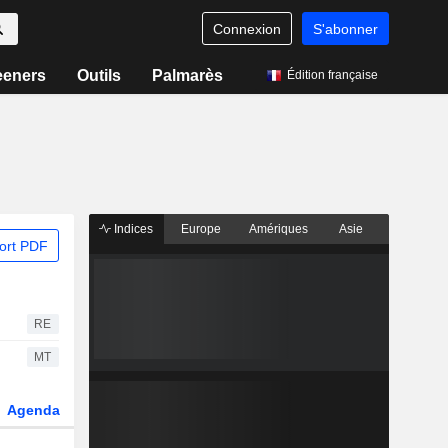
Connexion
S'abonner
eeners
Outils
Palmarès
Édition française
Indices
Europe
Amériques
Asie
ort PDF
RE
MT
Agenda
Secteur
Dérivés
Fonds et ETFs