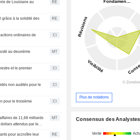
erie de Louisiane au
RE
 grâce à la solidité des
RE
 actions ordinaires de
CI
ajusté au deuxième
MT
estre et le premier
CI
idés non audités pour le
CI
Plus de notations
n pour le troisième
CI
affaires de 11,68 milliards
MT
Consensus des Analyste
 dollars attendus par le
Vente
Ach
ants pour accroître leur
RE