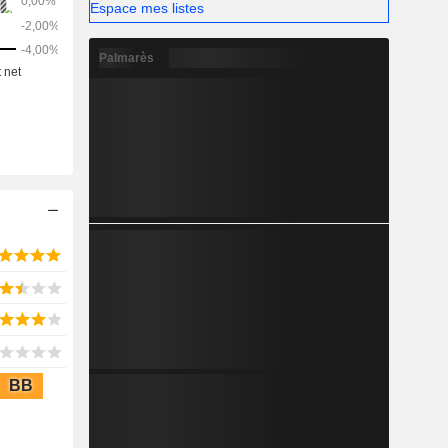
Espace mes listes
Palmarès
BB