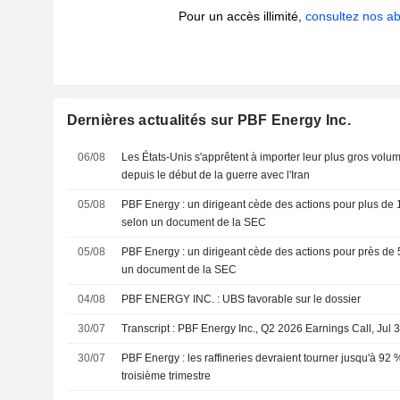
Pour un accès illimité,
consultez nos 
Dernières actualités sur PBF Energy Inc.
06/08
Les États-Unis s'apprêtent à importer leur plus gros vol
depuis le début de la guerre avec l'Iran
05/08
PBF Energy : un dirigeant cède des actions pour plus de 1,
selon un document de la SEC
05/08
PBF Energy : un dirigeant cède des actions pour près de 5
un document de la SEC
04/08
PBF ENERGY INC. : UBS favorable sur le dossier
30/07
Transcript : PBF Energy Inc., Q2 2026 Earnings Call, Jul 
30/07
PBF Energy : les raffineries devraient tourner jusqu'à 92 
troisième trimestre