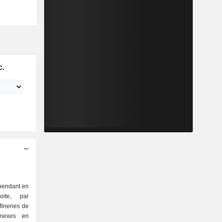
c.
épendant en
ite, par
ffineries de
nnexes en