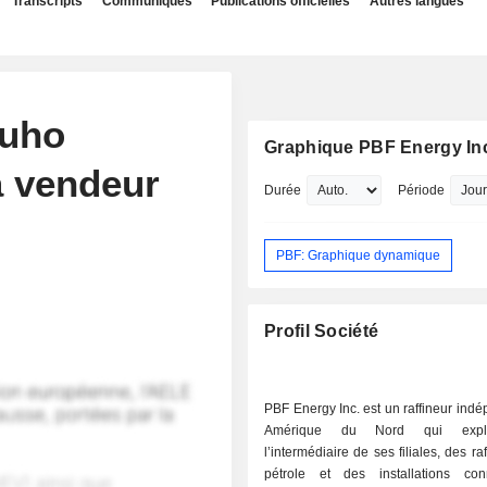
Transcripts
Communiqués
Publications officielles
Autres langues
zuho
Graphique PBF Energy In
à vendeur
Durée
Période
PBF: Graphique dynamique
Profil Société
PBF Energy Inc. est un raffineur ind
Amérique du Nord qui explo
l’intermédiaire de ses filiales, des ra
pétrole et des installations co