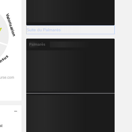
Suite du Palmarès
Palmarès
s
at