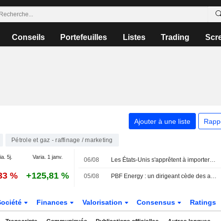
Conseils
Portefeuilles
Listes
Trading
Scr
Ajouter à une liste
Rapp
Pétrole et gaz - raffinage / marketing
ia. 5j.
Varia. 1 janv.
06/08
Les États-Unis s'apprêtent à importer leur plus gros volume de brut du Moyen-Orient depuis le début de la guerre avec l'Iran
,33 %
+125,81 %
05/08
PBF Energy : un dirigeant cède des actions pour plus de 1,7 million de dollars, selon un document de la SEC
Société
Finances
Valorisation
Consensus
Ratings