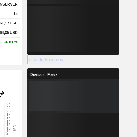
NSERVER
14
61,17
USD
64,85
USD
+6,01 %
Suite du Palmarès
Devises / Forex