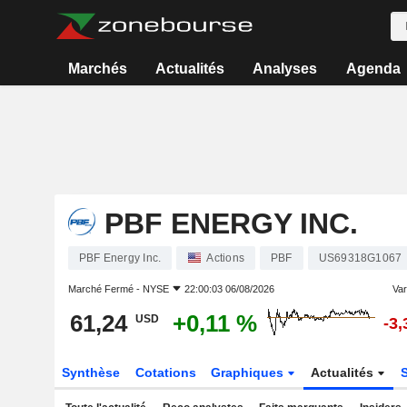
Marchés
Actualités
Analyses
Agenda
PBF ENERGY INC.
PBF Energy Inc.
Actions
PBF
US69318G1067
Marché Fermé -
NYSE
22:00:03 06/08/2026
Var
61,24
+0,11 %
USD
-3
Synthèse
Cotations
Graphiques
Actualités