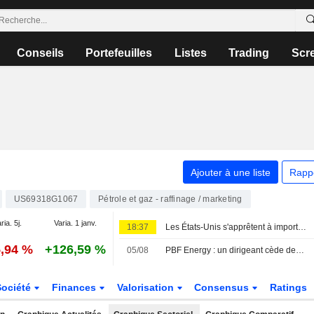
Conseils
Portefeuilles
Listes
Trading
Scr
Ajouter à une liste
Rapp
US69318G1067
Pétrole et gaz - raffinage / marketing
ria. 5j.
Varia. 1 janv.
18:37
Les États-Unis s'apprêtent à importer leur plus gros volume de brut du Moyen-Orient depuis le début de la guerre avec l'Iran
5,94 %
+126,59 %
05/08
PBF Energy : un dirigeant cède des actions pour plus de 1,7 million de dollars, selon un document de la SEC
Société
Finances
Valorisation
Consensus
Ratings