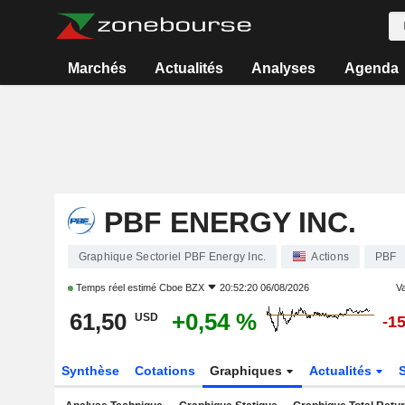
Marchés
Actualités
Analyses
Agenda
PBF ENERGY INC.
Graphique Sectoriel PBF Energy Inc.
Actions
PBF
Temps réel estimé
Cboe BZX
20:52:20 06/08/2026
Va
61,50
+0,54 %
USD
-1
Synthèse
Cotations
Graphiques
Actualités