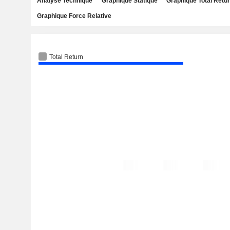
Analyse Technique
Graphique Statique
Graphique Total Retu
Graphique Force Relative
Total Return