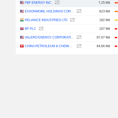
PBF ENERGY INC.
7,25 Md
EXXONMOBIL HOLDINGS CORPORATION
623 Md
RELIANCE INDUSTRIES LTD
182 Md
BP PLC
107 Md
VALERO ENERGY CORPORATION
87,07 Md
CHINA PETROLEUM & CHEMICAL CORPORATION
84,66 Md