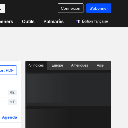
Connexion
S'abonner
eeners
Outils
Palmarès
Édition française
Indices
Europe
Amériques
Asie
ort PDF
RE
MT
Agenda
Secteur
Dérivés
Fonds et ETFs