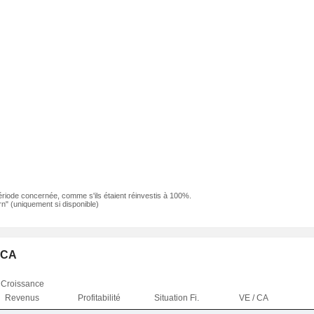
ériode concernée, comme s'ils étaient réinvestis à 100%.
n" (uniquement si disponible)
 NCA
Croissance
Revenus
Profitabilité
Situation Fi.
VE / CA