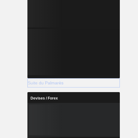
Suite du Palmarès
Devises / Forex