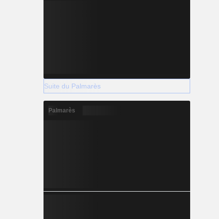
Suite du Palmarès
Palmarès