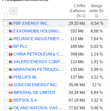
Chiffre
Marge
d'affaires
nette (N-
E
(N-1)
1)
PBF ENERGY INC.
29,33 Md
-0,54 %
EXXONMOBIL HOLDINGS CORPORATION
332 Md
8,68 %
RELIANCE INDUSTRIES LTD
113 Md
7,64 %
BP PLC
189 Md
0,03 %
CHINA PETROLEUM & CHEMICAL CORPORATION
398 Md
1,14 %
VALERO ENERGY CORPORATION
123 Md
1,91 %
MARATHON PETROLEUM CORPORATION
135 Md
2,99 %
PHILLIPS 66
137 Md
3,22 %
SUNCOR ENERGY INC.
35,96 Md
12 %
IMPERIAL OIL LIMITED
34,34 Md
6,94 %
REPSOL S.A.
67,18 Md
3,32 %
OIL AND NATURAL GAS CORPORATION LIMITED
77,62 Md
5,46 %