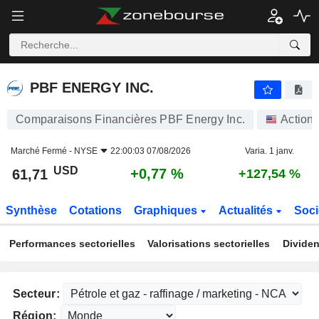
PBF ENERGY INC.
61,71
$
+0,77 %
PBF ENERGY INC.
Comparaisons Financières PBF Energy Inc.
Action
Marché Fermé -
NYSE
22:00:03 07/08/2026
Varia. 1 janv.
USD
+0,77 %
61,71
+127,54 %
Synthèse
Cotations
Graphiques
Actualités
Soci
Performances sectorielles
Valorisations sectorielles
Dividen
Secteur:
Région: