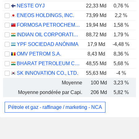
NESTE OYJ
22,33 Md
0,76 %
ENEOS HOLDINGS, INC.
73,99 Md
2,2 %
FORMOSA PETROCHEMICAL CORPORATION
19,94 Md
1,58 %
INDIAN OIL CORPORATION LIMITED
88,72 Md
1,79 %
YPF SOCIEDAD ANÓNIMA
17,9 Md
-4,48 %
OMV PETROM S.A.
8,43 Md
8,36 %
BHARAT PETROLEUM CORPORATION LIMITED
48,55 Md
5,68 %
SK INNOVATION CO., LTD.
55,63 Md
-4 %
Moyenne
100 Md
3,23 %
Moyenne pondérée par Capi.
206 Md
5,82 %
Pétrole et gaz - raffinage / marketing - NCA