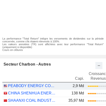
La performance "Total Return" intègre les versements de dividendes sur la période
concernée, comme s'ils étaient réinvestis à 100%.
Les valeurs annotées (TR) sont affichées avec leur performance "Total Return"
(uniquement si disponible)
Cours en clôtures
Secteur Charbon - Autres
Croissanc
Capi.
Revenus
PEABODY ENERGY CORPORATION
2,9 Md
CHINA SHENHUA ENERGY COMPANY LIMITED
138 Md
SHAANXI COAL INDUSTRY COMPANY LIMITED
35,97 Md