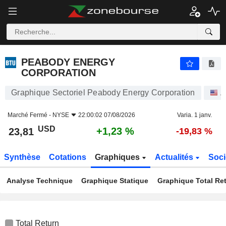
PEABODY ENERGY CORPORATION
23,81
$
+1,23 %
PEABODY ENERGY
CORPORATION
Graphique Sectoriel Peabody Energy Corporation
A
Marché Fermé -
NYSE
22:00:02 07/08/2026
Varia. 1 janv.
USD
+1,23 %
23,81
-19,83 %
Synthèse
Cotations
Graphiques
Actualités
Soci
Analyse Technique
Graphique Statique
Graphique Total Re
Total Return