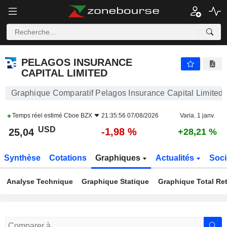
PELAGOS INSURANCE CAPITAL LIMITED
25,04
$
-1,98 %
PELAGOS INSURANCE
CAPITAL LIMITED
Graphique Comparatif Pelagos Insurance Capital Limited
Temps réel estimé
Cboe BZX
21:35:56 07/08/2026
Varia. 1 janv.
USD
-1,98 %
25,04
+28,21 %
Synthèse
Cotations
Graphiques
Actualités
Soci
Analyse Technique
Graphique Statique
Graphique Total Re