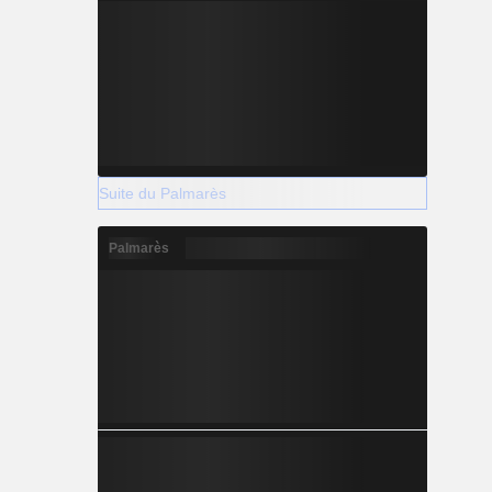
Suite du Palmarès
Palmarès