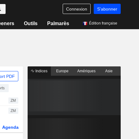
Connexion
S'abonner
eeners
Outils
Palmarès
Édition française
Indices
Europe
Amériques
Asie
ort PDF
rts
ZM
ZM
Agenda
Secteur
Dérivés
Fonds et ETFs