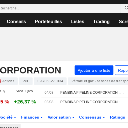
Conseils
Portefeuilles
Listes
Trading
Scr
CORPORATION
Ajouter à une liste
Rapp
Actions
PPL
CA7063271034
Pétrole et gaz - services de transpo
a. 5j.
Varia. 1 janv.
04/08
PEMBINA PIPELINE CORPORATION : RBC Capital Markets à l'achat
75 %
+26,37 %
03/08
PEMBINA PIPELINE CORPORATION : RBC Capital Markets maintient sa recommandation à l'achat
Société
Finances
Valorisation
Consensus
Ratings