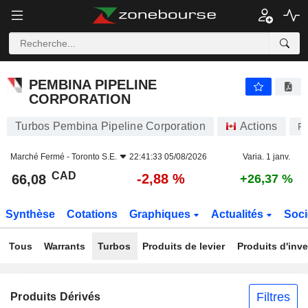
PEMBINA PIPELINE CORPORATION
66,08
$
-2,88 %
PEMBINA PIPELINE
CORPORATION
Turbos Pembina Pipeline Corporation
Actions
P
Marché Fermé -
Toronto S.E.
22:41:33 05/08/2026
Varia. 1 janv.
CAD
-2,88 %
66,08
+26,37 %
Synthèse
Cotations
Graphiques
Actualités
Soci
Tous
Warrants
Turbos
Produits de levier
Produits d'inv
Filtres
Produits Dérivés