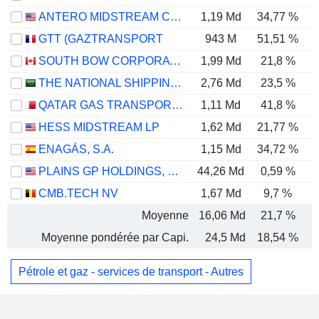
ANTERO MIDSTREAM CORPORATION
1,19 Md
34,77 %
GTT (GAZTRANSPORT
943 M
51,51 %
SOUTH BOW CORPORATION
1,99 Md
21,8 %
THE NATIONAL SHIPPING COMPANY OF SAUDI ARABIA
2,76 Md
23,5 %
QATAR GAS TRANSPORT COMPANY LIMITED (NAKILAT) (QPSC)
1,11 Md
41,8 %
HESS MIDSTREAM LP
1,62 Md
21,77 %
ENAGÁS, S.A.
1,15 Md
34,72 %
PLAINS GP HOLDINGS, L.P.
44,26 Md
0,59 %
CMB.TECH NV
1,67 Md
9,7 %
Moyenne
16,06 Md
21,7 %
Moyenne pondérée par Capi.
24,5 Md
18,54 %
Pétrole et gaz - services de transport - Autres