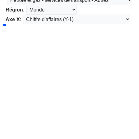
Région:
Axe X: