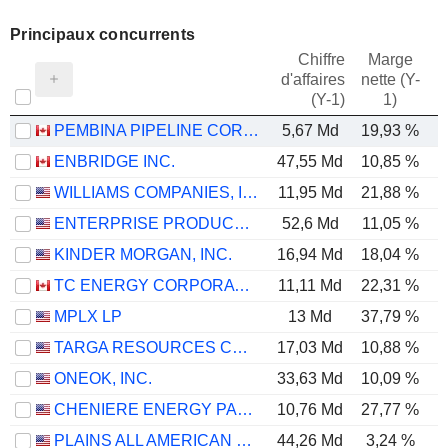
Principaux concurrents
Chiffre
Marge
d'affaires
nette (Y-
E
(Y-1)
1)
PEMBINA PIPELINE CORPORATION
5,67 Md
19,93 %
ENBRIDGE INC.
47,55 Md
10,85 %
WILLIAMS COMPANIES, INC.
11,95 Md
21,88 %
ENTERPRISE PRODUCTS PARTNERS L.P.
52,6 Md
11,05 %
KINDER MORGAN, INC.
16,94 Md
18,04 %
TC ENERGY CORPORATION
11,11 Md
22,31 %
MPLX LP
13 Md
37,79 %
TARGA RESOURCES CORP.
17,03 Md
10,88 %
ONEOK, INC.
33,63 Md
10,09 %
CHENIERE ENERGY PARTNERS, L.P.
10,76 Md
27,77 %
PLAINS ALL AMERICAN PIPELINE, L.P.
44,26 Md
3,24 %