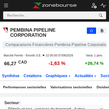
PEMBINA PIPELINE CORPORATION
66,27
$
-1,63 %
PEMBINA PIPELINE
CORPORATION
Comparaisons Financières Pembina Pipeline Corporation
Marché Fermé -
Toronto S.E.
22:00:00 07/08/2026
Varia. 1 janv.
CAD
-1,63 %
66,27
+26,74 %
Synthèse
Cotations
Graphiques
Actualités
Soci
Performances sectorielles
Valorisations sectorielles
Dividen
Secteur: