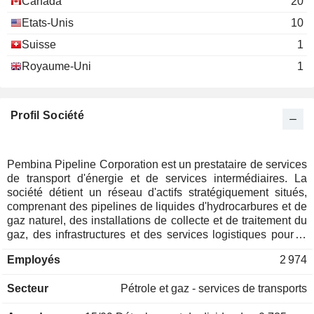
Canada
20
Etats-Unis
10
Suisse
1
Royaume-Uni
1
Profil Société
Pembina Pipeline Corporation est un prestataire de services
de transport d'énergie et de services intermédiaires. La
société détient un réseau d'actifs stratégiquement situés,
comprenant des pipelines de liquides d'hydrocarbures et de
gaz naturel, des installations de collecte et de traitement du
gaz, des infrastructures et des services logistiques pour le
pétrole et les liquides de gaz naturel, ainsi qu'une activité de
Employés
2 974
terminaux d'exportation. Elle exerce ses activités par
l'intermédiaire de trois divisions : la division Pipelines, la
Secteur
Pétrole et gaz - services de transports
division Installations et la division Commercialisation et
Nouvelles entreprises. La division Pipelines offre à ses