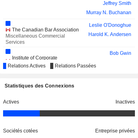
Jeffrey Smith
Murray N. Buchanan
Leslie O'Donoghue
The Canadian Bar Association
Harold K. Andersen
Miscellaneous Commercial
Services
Bob Gwin
Institute of Corporate
Cynthia Carroll
Directors
Relations Actives
Relations Passées
Miscellaneous
Lorne B. Gordon
Commercial Services
Thomas William Buchanan
Statistiques des Connexions
Randall Findlay
Grant Billing
Actives
Inactives
Gordon Kerr
Maureen Howe
Robert Michaleski
Sociétés cotées
Entreprise privées
Henry Sykes