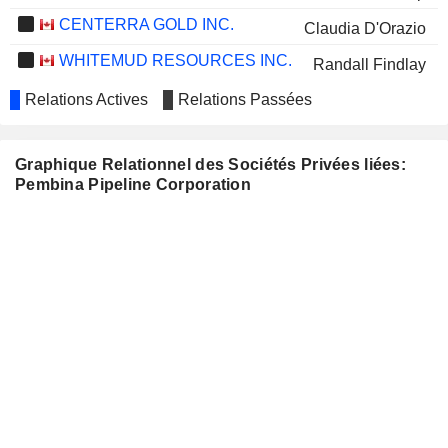
CENTERRA GOLD INC.
Claudia D'Orazio
WHITEMUD RESOURCES INC.
Randall Findlay
ARCHROCK, INC.
Relations Actives
Relations Passées
Anne-Marie Ainsworth
TOURMALINE OIL CORP.
Katie Beck
Graphique Relationnel des Sociétés Privées liées:
FREEHOLD ROYALTIES LTD.
Maureen Howe
Pembina Pipeline Corporation
KEYERA CORP.
Jennifer Laing
THE CHEMOURS COMPANY
Alister Cowan
SMITHS GROUP PLC
Alister Cowan
CARPARTS.COM, INC.
Ana Dutra
SECURE WASTE
Mick Dilger
INFRASTRUCTURE CORP.
BONTERRA ENERGY CORP.
Andy Mah
GLENCORE PLC
Cynthia Carroll