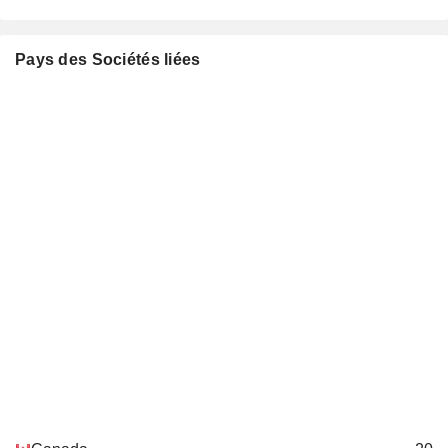
Miscellaneous Commercial Services
Andy Mah
Paul John Murphy
Pays des Sociétés liées
Robert M. Jones
Stuart Taylor
Jaret Sprott
Henry Sykes
Law Society of Alberta
Harold K. Andersen
Miscellaneous Commercial
Services
Harold K. Andersen
Canada Kuwait Petrochemical
J. Burrows
Corp.
Integrated Oil
Stuart Taylor
Brad KohlSmith
Douglas Arnell
Cedar LNG LLC
Eva Bishop