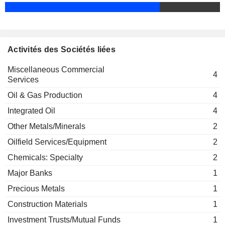
Jeffrey Smith
Mick Dilger
Allan L. Edgeworth
Activités des Sociétés liées
Leslie O'Donoghue
Miscellaneous Commercial
Ana Dutra
4
Services
Alister Cowan
Oil & Gas Production
4
Bruce Rubin
Integrated Oil
4
David LeGresley
Other Metals/Minerals
2
J. Burrows
Oilfield Services/Equipment
2
Janet Loduca
Chemicals: Specialty
2
Eva Bishop
Major Banks
1
Leontine van Leeuwen-Atkins
Precious Metals
1
Randall Findlay
Construction Materials
1
Association of Professional
Jeffrey Smith
Engineers & Geoscientists of AB
Investment Trusts/Mutual Funds
1