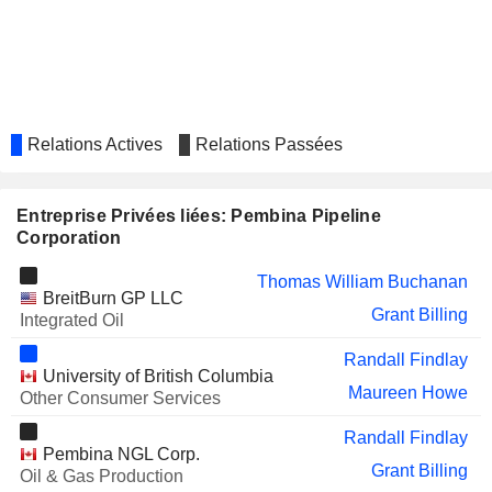
TECHNIPFMC PLC
Bob Gwin
BAKER HUGHES COMPANY
Cynthia Carroll
HF SINCLAIR
Anne-Marie Ainsworth
CORPORATION
Relations Actives
Relations Passées
CRESCENT ENERGY COMPANY
Bob Gwin
Entreprise Privées liées: Pembina Pipeline
Corporation
Thomas William Buchanan
BreitBurn GP LLC
Grant Billing
Integrated Oil
Randall Findlay
University of British Columbia
Maureen Howe
Other Consumer Services
Randall Findlay
Pembina NGL Corp.
Grant Billing
Oil & Gas Production