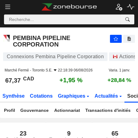
PEMBINA PIPELINE CORPORATION
67,37
$
+1,95 %
PEMBINA PIPELINE
CORPORATION
Connexions Pembina Pipeline Corporation
Actions
Marché Fermé -
Toronto S.E.
22:18:39 06/08/2026
Varia. 1 janv.
CAD
+1,95 %
67,37
+28,84 %
Synthèse
Cotations
Graphiques
Actualités
Soci
Profil
Gouvernance
Actionnariat
Transactions d'initiés
23
9
65