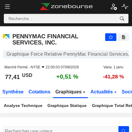
PENNYMAC FINANCIAL SERVICES, INC.
77,41
$
+0,51 %
PENNYMAC FINANCIAL
SERVICES, INC.
Graphique Force Relative PennyMac Financial Services, I
Marché Fermé -
NYSE
22:00:03 07/08/2026
Varia. 1 janv.
USD
+0,51 %
77,41
-41,28 %
Synthèse
Cotations
Graphiques
Actualités
Soci
Analyse Technique
Graphique Statique
Graphique Total Re