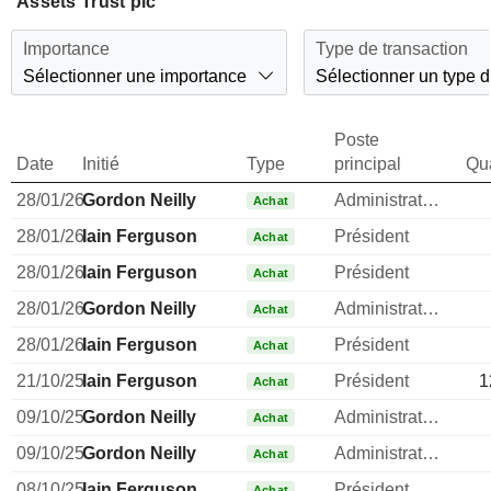
Assets Trust plc
Importance
Type de transaction
Sélectionner une importance
Sélectionner un type d
Poste
Date
Initié
Type
principal
Qua
28/01/26
Gordon Neilly
Administrateur
Achat
28/01/26
Iain Ferguson
Président
Achat
28/01/26
Iain Ferguson
Président
Achat
28/01/26
Gordon Neilly
Administrateur
Achat
28/01/26
Iain Ferguson
Président
Achat
21/10/25
Iain Ferguson
Président
1
Achat
09/10/25
Gordon Neilly
Administrateur
Achat
09/10/25
Gordon Neilly
Administrateur
Achat
08/10/25
Iain Ferguson
Président
Achat