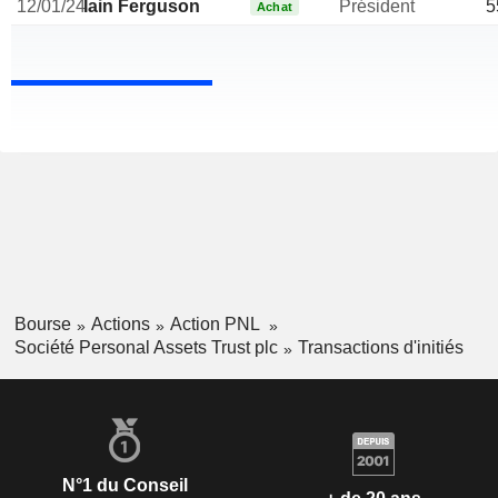
12/01/24
Iain Ferguson
Président
5
Achat
Bourse
Actions
Action PNL
Société Personal Assets Trust plc
Transactions d'initiés
N°1 du Conseil