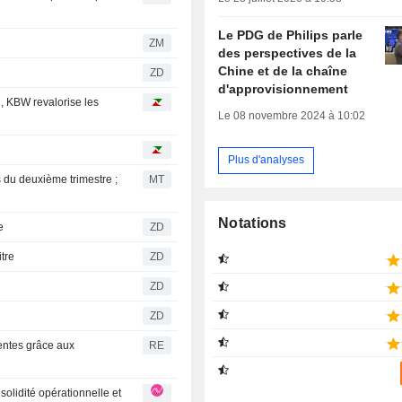
Le PDG de Philips parle
ZM
des perspectives de la
Chine et de la chaîne
ZD
d'approvisionnement
n, KBW revalorise les
Le 08 novembre 2024 à 10:02
Plus d'analyses
s du deuxième trimestre ;
MT
Notations
e
ZD
itre
ZD
ZD
ZD
tentes grâce aux
RE