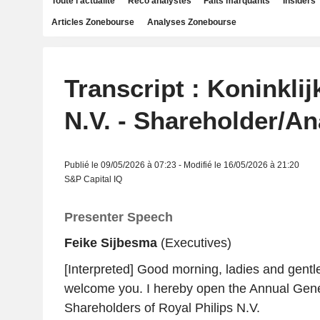
Toute l'actualité
Reco analystes
Faits marquants
Insiders
Articles Zonebourse
Analyses Zonebourse
Transcript : Koninklij
N.V. - Shareholder/An
Publié le 09/05/2026 à 07:23 - Modifié le 16/05/2026 à 21:20
S&P Capital IQ
Presenter Speech
Feike Sijbesma
(Executives)
[Interpreted] Good morning, ladies and gentl
welcome you. I hereby open the Annual Gene
Shareholders of Royal Philips N.V.