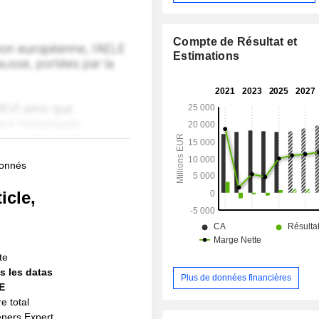
Compte de Résultat et
Estimations
bonnés
icle,
!
te
s les datas
Plus de données financières
IE
e total
eners Expert,