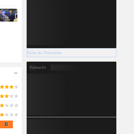
Suite du Palmarès
Palmarès
B