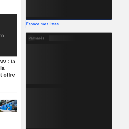
Espace mes listes
Palmarès
V : la
la
t offre