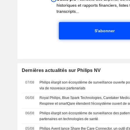
historiques et rapports financiers, liste
transcripts...
S'abonner
Dernières actualités sur Philips NV
07/08
Philips élargit son écosystème de surveillance ouverte pou
via de nouveaux partenariats
06/08
Royal Philips, Blue Spark Technologies, Caretaker Medica
Respiree et smartQare étendent l'écosystème ouvert de su
pour aider les systèmes de santé à assurer le suivi au-delà
06/08
Philips élargit son écosystème de surveillance des patie
partenaires en technologies de santé
05/08
Philips Avent lance Share the Care Connector, un outil d