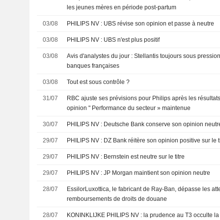
les jeunes mères en période post-partum
03/08
PHILIPS NV : UBS révise son opinion et passe à neutre
03/08
PHILIPS NV : UBS n'est plus positif
03/08
Avis d'analystes du jour : Stellantis toujours sous pressio
banques françaises
03/08
Tout est sous contrôle ?
31/07
RBC ajuste ses prévisions pour Philips après les résultat
opinion " Performance du secteur » maintenue
30/07
PHILIPS NV : Deutsche Bank conserve son opinion neutr
29/07
PHILIPS NV : DZ Bank réitère son opinion positive sur le t
29/07
PHILIPS NV : Bernstein est neutre sur le titre
29/07
PHILIPS NV : JP Morgan maintient son opinion neutre
28/07
EssilorLuxottica, le fabricant de Ray-Ban, dépasse les at
remboursements de droits de douane
28/07
KONINKLIJKE PHILIPS NV : la prudence au T3 occulte la solidité opérationnelle et