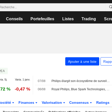
Conseils
Portefeuilles
Listes
Trading
Scr
Ajouter à une liste
Rapp
PEA
ia. 5j.
Varia. 1 janv.
07/08
Philips élargit son écosystème de surveillance ouverte pour les soins de transition via de nouveaux partenariats
,72 %
-0,47 %
06/08
Royal Philips, Blue Spark Technologies, Caretaker Medical, Cuviva, LifeSignals, Respiree et smartQare étendent l'écosystème ouvert de surveillance des patients pour aider les systèmes de santé à assurer le suivi au-delà du lit d'hôpital
Société
Finances
Valorisation
Consensus
Ratings