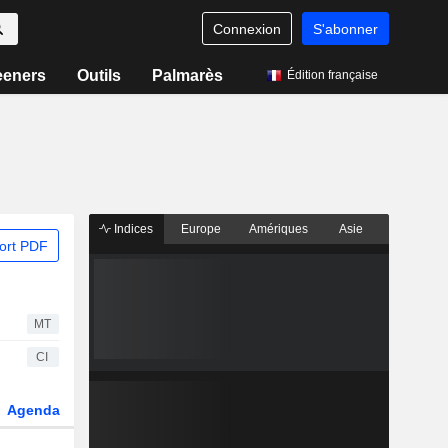
Connexion
S'abonner
eeners
Outils
Palmarès
Édition française
Indices
Europe
Amériques
Asie
ort PDF
MT
CI
Agenda
Secteur
Dérivés
Fonds et ETFs