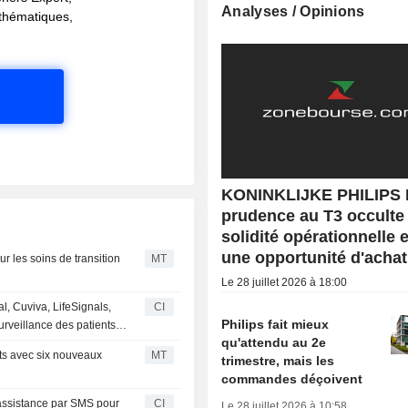
Analyses / Opinions
s thématiques,
KONINKLIJKE PHILIPS N
prudence au T3 occulte 
solidité opérationnelle e
une opportunité d'achat
r les soins de transition
MT
Le 28 juillet 2026 à 18:00
l, Cuviva, LifeSignals,
CI
Philips fait mieux
rveillance des patients
qu'attendu au 2e
 du lit d'hôpital
nts avec six nouveaux
MT
trimestre, mais les
commandes déçoivent
'assistance par SMS pour
CI
Le 28 juillet 2026 à 10:58