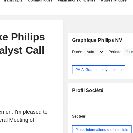
Transcripts
Communiqués
Publications officielles
Autres langues
ke Philips
Graphique Philips NV
alyst Call
Durée
Période
PHIA: Graphique dynamique
Profil Société
emen. I'm pleased to
Secteur
ral Meeting of
Plus d'informations sur la société