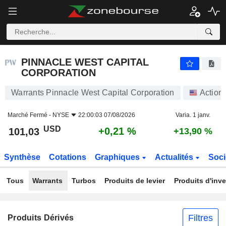
PINNACLE WEST CAPITAL CORPORATION
101,03
$
+0,21 %
PINNACLE WEST CAPITAL
CORPORATION
Warrants Pinnacle West Capital Corporation
Action
Marché Fermé -
NYSE
22:00:03 07/08/2026
Varia. 1 janv.
USD
+0,21 %
101,03
+13,90 %
Synthèse
Cotations
Graphiques
Actualités
Soci
Tous
Warrants
Turbos
Produits de levier
Produits d'inv
Filtres
Produits Dérivés