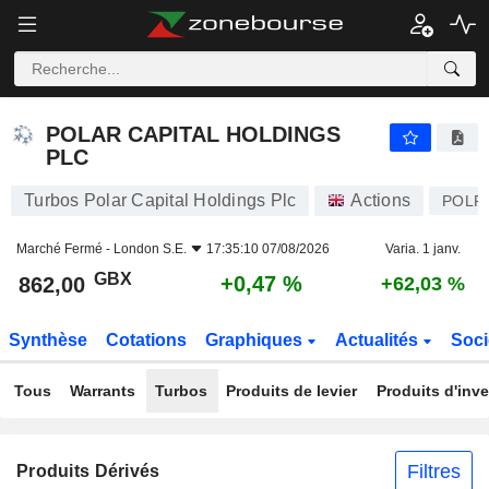
POLAR CAPITAL HOLDINGS PLC
862,00
p
+0,47 %
POLAR CAPITAL HOLDINGS
PLC
Turbos Polar Capital Holdings Plc
Actions
POLR
Marché Fermé -
London S.E.
17:35:10 07/08/2026
Varia. 1 janv.
GBX
+0,47 %
862,00
+62,03 %
Synthèse
Cotations
Graphiques
Actualités
Soci
Tous
Warrants
Turbos
Produits de levier
Produits d'inv
Filtres
Produits Dérivés