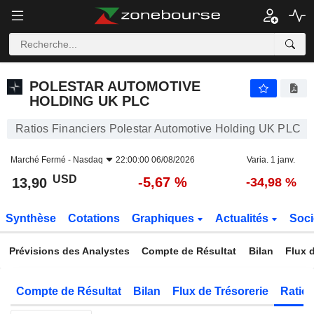
POLESTAR AUTOMOTIVE HOLDING UK PLC
13,90
$
-5,67 %
POLESTAR AUTOMOTIVE
HOLDING UK PLC
Ratios Financiers Polestar Automotive Holding UK PLC
Marché Fermé -
Nasdaq
22:00:00 06/08/2026
Varia. 1 janv.
USD
-5,67 %
13,90
-34,98 %
Synthèse
Cotations
Graphiques
Actualités
Soci
Prévisions des Analystes
Compte de Résultat
Bilan
Flux d
Compte de Résultat
Bilan
Flux de Trésorerie
Ratios