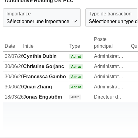
Automotive Holding UK PLC
Importance
Type de transaction
Sélectionner une importance
Sélectionner un type d
Poste
Date
Initié
Type
principal
Qua
02/07/26
Cynthia Dubin
Administrateur
Achat
30/06/26
Christine Gorjanc
Administrateur
Achat
30/06/26
Francesca Gamboni
Administrateur
Achat
30/06/26
Quan Zhang
Administrateur
Achat
18/03/26
Jonas Engström
Directeur des operations
Autre