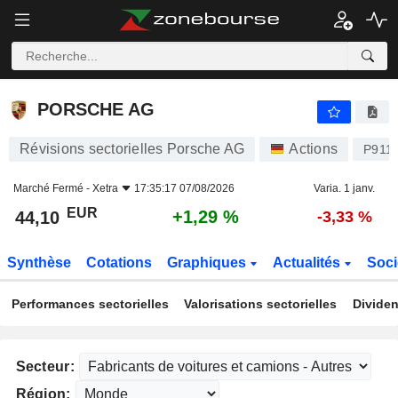
PORSCHE AG
44,10
€
+1,29 %
PORSCHE AG
Révisions sectorielles Porsche AG
Actions
P911
Marché Fermé -
Xetra
17:35:17 07/08/2026
Varia. 1 janv.
EUR
+1,29 %
44,10
-3,33 %
Synthèse
Cotations
Graphiques
Actualités
Soci
Performances sectorielles
Valorisations sectorielles
Dividen
Secteur:
Région: