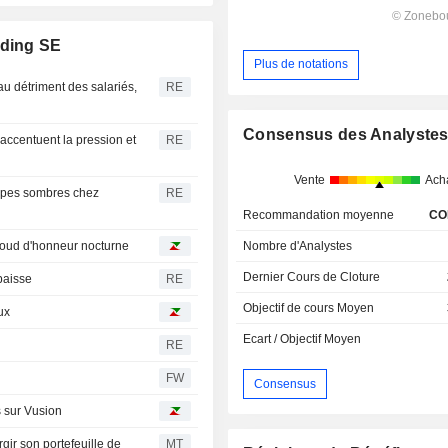
lding SE
Plus de notations
au détriment des salariés,
RE
Consensus des Analyste
 accentuent la pression et
RE
Vente
Ach
oupes sombres chez
RE
Recommandation moyenne
CO
Nombre d'Analystes
baroud d'honneur nocturne
Dernier Cours de Cloture
baisse
RE
Objectif de cours Moyen
ux
Ecart / Objectif Moyen
RE
FW
Consensus
s sur Vusion
gir son portefeuille de
MT