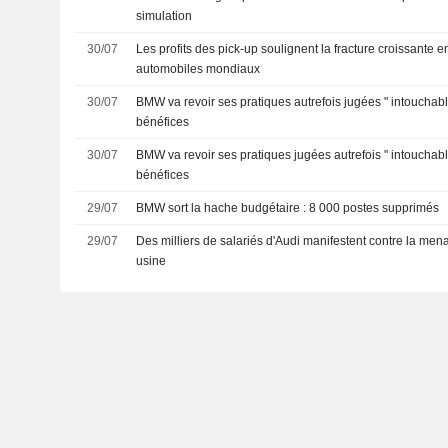
simulation
30/07
Les profits des pick-up soulignent la fracture croissante e
automobiles mondiaux
30/07
BMW va revoir ses pratiques autrefois jugées " intouchabl
bénéfices
30/07
BMW va revoir ses pratiques jugées autrefois " intouchabl
bénéfices
29/07
BMW sort la hache budgétaire : 8 000 postes supprimés
29/07
Des milliers de salariés d'Audi manifestent contre la men
usine