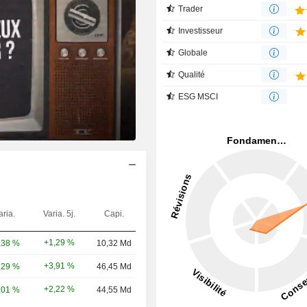
Trader
Investisseur
Globale
Qualité
ESG MSCI
aria.
Varia. 5j.
Capi.
+1,29 %
,38 %
10,32 Md
+3,91 %
,29 %
46,45 Md
+2,22 %
,01 %
44,55 Md