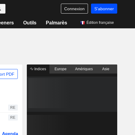
Connexion
S'abonner
eeners
Outils
Palmarès
Édition française
Indices
Europe
Amériques
Asie
ort PDF
RE
RE
Agenda
Secteur
Dérivés
Fonds et ETFs