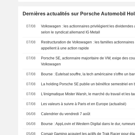
Dernières actualités sur Porsche Automobil Ho
07/08
Volkswagen : les actionnaires privilégient les dividendes 
selon le syndicat allemand IG Metall
07/08
Restructuration de Volkswagen : les familles actionnaires
appellent à une action rapide
07/08
Porsche SE, actionnaire majoritaire de VW, exige des c
Volkswagen
07/08
Bourse : Eutelsat souffre, la tech américaine s'offre un 
07/08
La holding Porsche SE publie un bénéfice semestriel en 
07/08
L'énigmatique Mister Warsh, le marché du travail et les ta
07/08
Les valeurs à suivre à Paris et en Europe (actualisé)
06/08
Calendrier du vendredi 7 août
06/08
Bourse : AppLovin et Western Digital dans le dur, rumeur
05/08
Corsair Gaming acquiert les actifs de Trak Racer pour élar