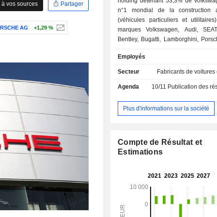
holding détenant 53,3% de Volkswa
 à vos sources
Partager
n°1 mondial de la construction 
(véhicules particuliers et utilitaire
RSCHE AG
+1,29 %
marques Volkswagen, Audi, SEA
Bentley, Bugatti, Lamborghini, Porsc
Volkswagen Commercial Vehicles,
Employés
MAN. Le groupe propose égale
services financiers (prestations de 
Secteur
Fabricants de voitures
des ventes, d'assurance, etc.). En out
Agenda
10/11
Publication des résultats
Automobil Holding SE détient des par
de 35,5% dans la société European
Solutions (développement de sol
Plus d'informations sur la société
mobilité), de 11,3% dans la soc
(développement de solutions d'ap
mobiles relatives à la circulation routi
Compte de Résultat et
Unis) et dans les sociétés Markforge
Estimations
(développement de solutions d'impres