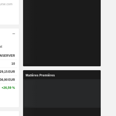
s
at
NSERVER
10
29,15
EUR
Matières Premières
36,90
EUR
+26,59 %