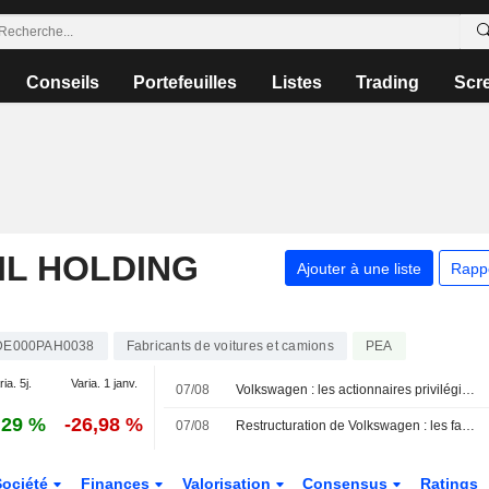
Conseils
Portefeuilles
Listes
Trading
Scr
L HOLDING
Ajouter à une liste
Rapp
DE000PAH0038
Fabricants de voitures et camions
PEA
ia. 5j.
Varia. 1 janv.
07/08
Volkswagen : les actionnaires privilégient les dividendes au détriment des salariés, selon le syndicat allemand IG Metall
,29 %
-26,98 %
07/08
Restructuration de Volkswagen : les familles actionnaires accentuent la pression et appellent à une action rapide
Société
Finances
Valorisation
Consensus
Ratings