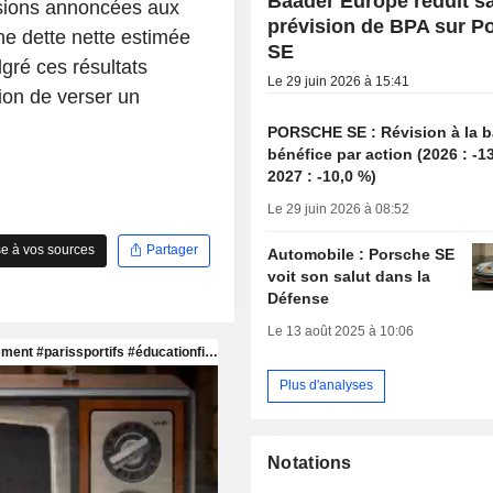
Baader Europe réduit s
isions annoncées aux
prévision de BPA sur P
ne dette nette estimée
SE
lgré ces résultats
Le 29 juin 2026 à 15:41
ion de verser un
PORSCHE SE : Révision à la b
bénéfice par action (2026 : -1
2027 : -10,0 %)
Le 29 juin 2026 à 08:52
e à vos sources
Partager
Automobile : Porsche SE
voit son salut dans la
Défense
Le 13 août 2025 à 10:06
Plus d'analyses
Notations