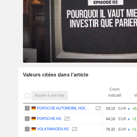
Valeurs citées dans l'article
Cours
Ajouter à une liste
indicatif
V
PORSCHE AUTOMOBIL HOLDING SE
29,15
EUR
+0
PORSCHE AG
44,10
EUR
+1
VOLKSWAGEN AG
76,32
EUR
+1