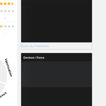
-
-
Suite du Palmarès
Devises / Forex