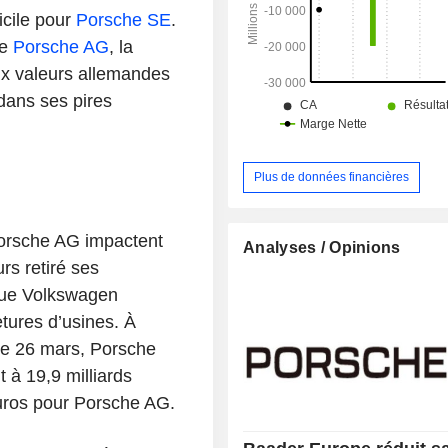
icile pour
Porsche SE
.
de
Porsche AG
, la
eux valeurs allemandes
dans ses pires
Plus de données financières
Porsche AG impactent
Analyses / Opinions
rs retiré ses
 que Volkswagen
etures d’usines. À
 le 26 mars, Porsche
 à 19,9 milliards
euros pour Porsche AG.