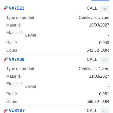
Type
VX7EZ1
CALL
de
Certificats Divers
Mnemo
Type
produit
Maturité
Elasticité
Levier
Parité
Co
18/03/2027
-
0.053
541,32
EUR
VX7K36
CALL
Certificats Divers
11/03/2027
-
0.051
566,29
EUR
VU3YS7
CALL