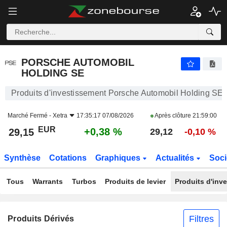
PORSCHE AUTOMOBIL HOLDING SE
29,15
€
+0,38 %
PORSCHE AUTOMOBIL
HOLDING SE
Produits d'investissement Porsche Automobil Holding SE
Marché Fermé -
Xetra
17:35:17 07/08/2026
Après clôture
21:59:00
EUR
+0,38 %
29,15
29,12
-0,10 %
Synthèse
Cotations
Graphiques
Actualités
Soci
Tous
Warrants
Turbos
Produits de levier
Produits d'inv
Filtres
Produits Dérivés