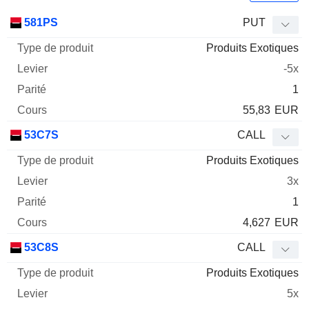
Type
581PS
PUT
de
Produits Exotiques
Mnemo
Type
produit
Levier
Parité
Cours
-5x
1
55,83
EUR
53C7S
CALL
Produits Exotiques
3x
1
4,627
EUR
53C8S
CALL
Produits Exotiques
5x