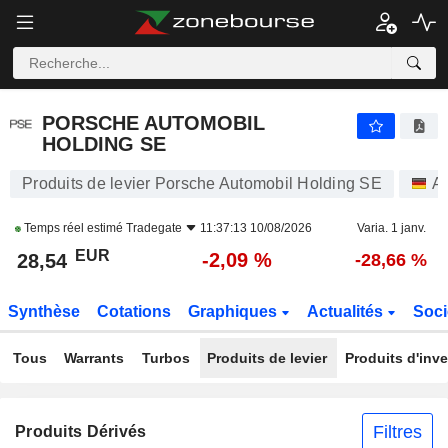
PORSCHE AUTOMOBIL HOLDING SE
28,54
€
-2,09 %
PORSCHE AUTOMOBIL
HOLDING SE
Produits de levier Porsche Automobil Holding SE
Ac
Temps réel estimé
Tradegate
11:37:13 10/08/2026
Varia. 1 janv.
EUR
-2,09 %
28,54
-28,66 %
Synthèse
Cotations
Graphiques
Actualités
Soci
Tous
Warrants
Turbos
Produits de levier
Produits d'inv
Filtres
Produits Dérivés