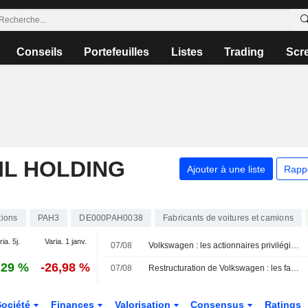
Conseils
Portefeuilles
Listes
Trading
Scr
L HOLDING
Ajouter à une liste
Rapp
tions
PAH3
DE000PAH0038
Fabricants de voitures et camions
ia. 5j.
Varia. 1 janv.
07/08
Volkswagen : les actionnaires privilégient les dividendes au détriment des salariés, selon le syndicat allemand IG Metall
,29 %
-26,98 %
07/08
Restructuration de Volkswagen : les familles actionnaires accentuent la pression et appellent à une action rapide
Société
Finances
Valorisation
Consensus
Ratings