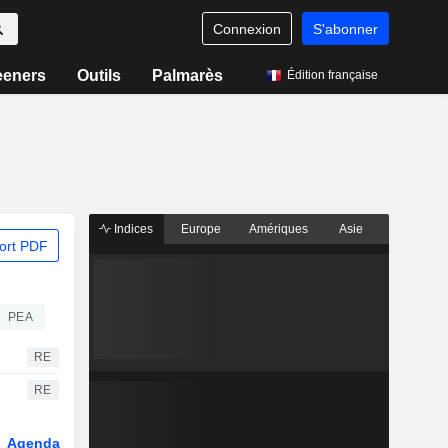
Connexion
S'abonner
eeners
Outils
Palmarès
Édition française
Indices
Europe
Amériques
Asie
ort PDF
PEA
RE
RE
Agenda
Secteur
Dérivés
Fonds et ETFs