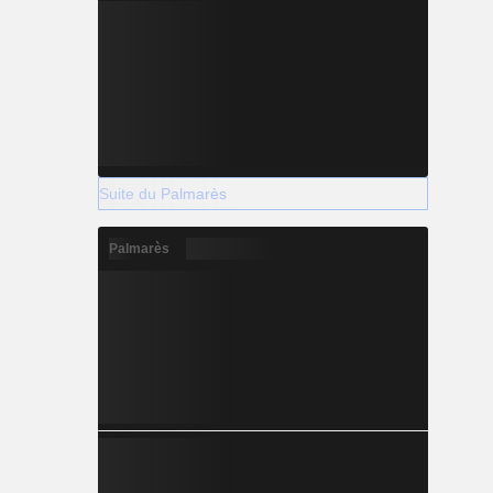
Suite du Palmarès
Palmarès