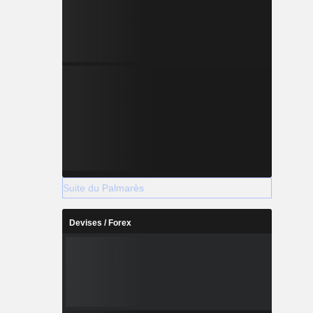
Suite du Palmarès
Devises / Forex