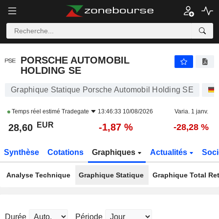
PORSCHE AUTOMOBIL HOLDING SE
28,60
€
-1,87 %
PORSCHE AUTOMOBIL
HOLDING SE
Graphique Statique Porsche Automobil Holding SE
Temps réel estimé
Tradegate
13:46:33 10/08/2026
Varia. 1 janv.
EUR
-1,87 %
28,60
-28,28 %
Synthèse
Cotations
Graphiques
Actualités
Soci
Analyse Technique
Graphique Statique
Graphique Total Re
Durée
Période