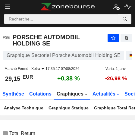
PORSCHE AUTOMOBIL HOLDING SE
29,15
€
+0,38 %
PORSCHE AUTOMOBIL
HOLDING SE
Graphique Sectoriel Porsche Automobil Holding SE
Marché Fermé -
Xetra
17:35:17 07/08/2026
Varia. 1 janv.
EUR
+0,38 %
29,15
-26,98 %
Synthèse
Cotations
Graphiques
Actualités
Soci
Analyse Technique
Graphique Statique
Graphique Total Re
Total Return