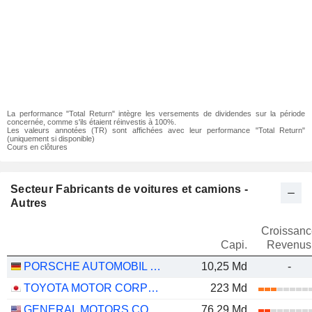
La performance "Total Return" intègre les versements de dividendes sur la période
concernée, comme s'ils étaient réinvestis à 100%.
Les valeurs annotées (TR) sont affichées avec leur performance "Total Return"
(uniquement si disponible)
Cours en clôtures
Secteur Fabricants de voitures et camions -
Autres
Croissanc
Capi.
Revenus
PORSCHE AUTOMOBIL HOLDING SE
10,25 Md
-
TOYOTA MOTOR CORPORATION
223 Md
GENERAL MOTORS COMPANY
76,29 Md