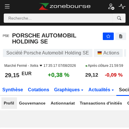
PORSCHE AUTOMOBIL HOLDING SE
29,15
€
+0,38 %
PORSCHE AUTOMOBIL
HOLDING SE
Société Porsche Automobil Holding SE
Actions
Marché Fermé -
Xetra
17:35:17 07/08/2026
Après clôture
21:59:59
EUR
+0,38 %
29,15
29,12
-0,09 %
Synthèse
Cotations
Graphiques
Actualités
Soci
Profil
Gouvernance
Actionnariat
Transactions d'initiés