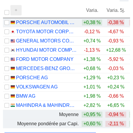
Varia.
Varia. 5j.
PORSCHE AUTOMOBIL HOLDING SE
+0,38 %
-0,38 %
-
TOYOTA MOTOR CORPORATION
-0,12 %
-4,67 %
GENERAL MOTORS COMPANY
+0,74 %
-0,93 %
+
HYUNDAI MOTOR COMPANY
-1,13 %
+12,68 %
+
FORD MOTOR COMPANY
+1,38 %
-5,92 %
+
MERCEDES-BENZ GROUP AG
+0,68 %
-0,03 %
PORSCHE AG
+1,29 %
+0,23 %
VOLKSWAGEN AG
+1,01 %
+0,24 %
-
BMW AG
+1,98 %
-0,66 %
-
MAHINDRA & MAHINDRA LIMITED
+2,82 %
+6,65 %
Moyenne
+0,95 %
-0,94 %
+
Moyenne pondérée par Capi.
+0,60 %
-2,11 %
+