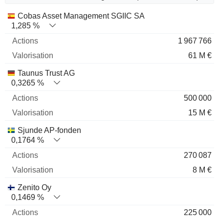
Nom
Actions
%
Valorisation
Cobas Asset Management SGIIC SA
1,285 %
1 967 766
61 M €
Taunus Trust AG
0,3265 %
500 000
15 M €
Sjunde AP-fonden
0,1764 %
270 087
8 M €
Zenito Oy
0,1469 %
225 000