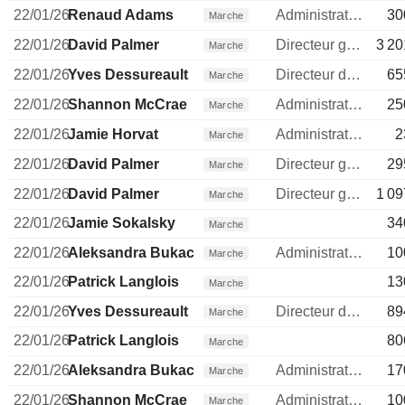
22/01/26
Renaud Adams
Administrateur
30
Marche
22/01/26
David Palmer
Directeur general
3 20
Marche
22/01/26
Yves Dessureault
Directeur des operations
65
Marche
22/01/26
Shannon McCrae
Administrateur
25
Marche
22/01/26
Jamie Horvat
Administrateur
2
Marche
22/01/26
David Palmer
Directeur general
29
Marche
22/01/26
David Palmer
Directeur general
1 09
Marche
22/01/26
Jamie Sokalsky
34
Marche
22/01/26
Aleksandra Bukacheva
Administrateur
10
Marche
22/01/26
Patrick Langlois
13
Marche
22/01/26
Yves Dessureault
Directeur des operations
89
Marche
22/01/26
Patrick Langlois
80
Marche
22/01/26
Aleksandra Bukacheva
Administrateur
17
Marche
22/01/26
Shannon McCrae
Administrateur
10
Marche