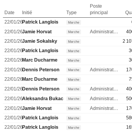
Poste
Date
Initié
Type
principal
Qua
22/01/26
Patrick Langlois
Marche
22/01/26
Jamie Horvat
Administrateur
40
Marche
22/01/26
Jamie Sokalsky
2 10
Marche
22/01/26
Patrick Langlois
3
Marche
22/01/26
Marc Ducharme
3
Marche
22/01/26
Dennis Peterson
Administrateur
17
Marche
22/01/26
Marc Ducharme
7
Marche
22/01/26
Dennis Peterson
Administrateur
40
Marche
22/01/26
Aleksandra Bukacheva
Administrateur
50
Marche
22/01/26
Jamie Horvat
Administrateur
17
Marche
22/01/26
Patrick Langlois
58
Marche
22/01/26
Patrick Langlois
16
Marche