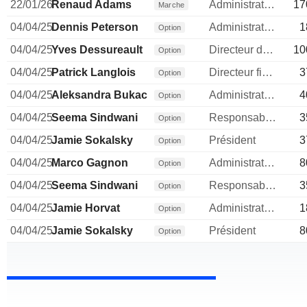
22/01/26
Renaud Adams
Administrateur
17
Marche
04/04/25
Dennis Peterson
Administrateur
1
Option
04/04/25
Yves Dessureault
Directeur des operations
10
Option
04/04/25
Patrick Langlois
Directeur financier
3
Option
04/04/25
Aleksandra Bukacheva
Administrateur
4
Option
04/04/25
Seema Sindwani
Responsable relations investisseurs
3
Option
04/04/25
Jamie Sokalsky
Président
3
Option
04/04/25
Marco Gagnon
Administrateur
8
Option
04/04/25
Seema Sindwani
Responsable relations investisseurs
3
Option
04/04/25
Jamie Horvat
Administrateur
1
Option
04/04/25
Jamie Sokalsky
Président
8
Option