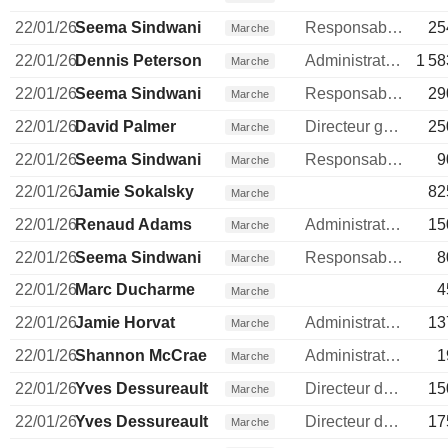
22/01/26
Seema Sindwani
Responsable relations investisseurs
25
Marche
22/01/26
Dennis Peterson
Administrateur
1 58
Marche
22/01/26
Seema Sindwani
Responsable relations investisseurs
29
Marche
22/01/26
David Palmer
Directeur general
25
Marche
22/01/26
Seema Sindwani
Responsable relations investisseurs
9
Marche
22/01/26
Jamie Sokalsky
82
Marche
22/01/26
Renaud Adams
Administrateur
15
Marche
22/01/26
Seema Sindwani
Responsable relations investisseurs
8
Marche
22/01/26
Marc Ducharme
4
Marche
22/01/26
Jamie Horvat
Administrateur
13
Marche
22/01/26
Shannon McCrae
Administrateur
1
Marche
22/01/26
Yves Dessureault
Directeur des operations
15
Marche
22/01/26
Yves Dessureault
Directeur des operations
17
Marche