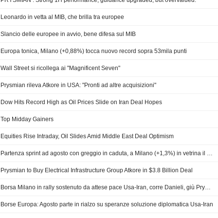
PRYSMIAN : Strong 1H performance, guidance upgraded, but overvalued.
Leonardo in vetta al MIB, che brilla tra europee
Slancio delle europee in avvio, bene difesa sul MIB
Europa tonica, Milano (+0,88%) tocca nuovo record sopra 53mila punti
Wall Street si ricollega ai "Magnificent Seven"
Prysmian rileva Atkore in USA: "Pronti ad altre acquisizioni"
Dow Hits Record High as Oil Prices Slide on Iran Deal Hopes
Top Midday Gainers
Equities Rise Intraday, Oil Slides Amid Middle East Deal Optimism
Partenza sprint ad agosto con greggio in caduta, a Milano (+1,3%) in vetrina il lusso
Prysmian to Buy Electrical Infrastructure Group Atkore in $3.8 Billion Deal
Borsa Milano in rally sostenuto da attese pace Usa-Iran, corre Danieli, giù Prysmian
Borse Europa: Agosto parte in rialzo su speranze soluzione diplomatica Usa-Iran