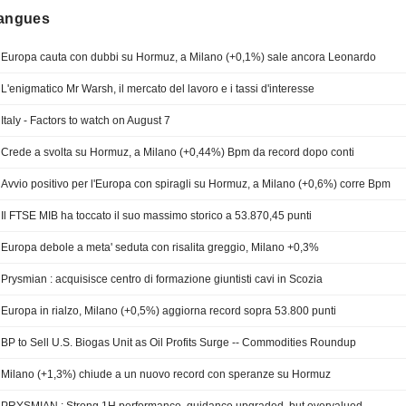
langues
Europa cauta con dubbi su Hormuz, a Milano (+0,1%) sale ancora Leonardo
L'enigmatico Mr Warsh, il mercato del lavoro e i tassi d'interesse
Italy - Factors to watch on August 7
Crede a svolta su Hormuz, a Milano (+0,44%) Bpm da record dopo conti
Avvio positivo per l'Europa con spiragli su Hormuz, a Milano (+0,6%) corre Bpm
Il FTSE MIB ha toccato il suo massimo storico a 53.870,45 punti
Europa debole a meta' seduta con risalita greggio, Milano +0,3%
Prysmian : acquisisce centro di formazione giuntisti cavi in Scozia
Europa in rialzo, Milano (+0,5%) aggiorna record sopra 53.800 punti
BP to Sell U.S. Biogas Unit as Oil Profits Surge -- Commodities Roundup
Milano (+1,3%) chiude a un nuovo record con speranze su Hormuz