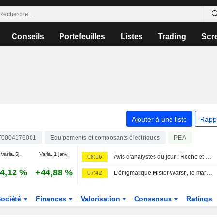
Conseils
Portefeuilles
Listes
Trading
Scr
Ajouter à une liste
Rapp
T0004176001
Equipements et composants électriques
PEA
Varia. 5j.
Varia. 1 janv.
08:16
Avis d'analystes du jour : Roche et Sandoz séduisent, UBS dégrade sèchement Sopra
4,12 %
+44,88 %
07:42
L'énigmatique Mister Warsh, le marché du travail et les taux
Société
Finances
Valorisation
Consensus
Ratings