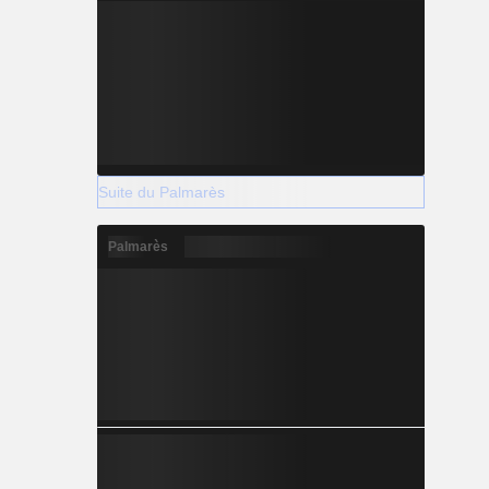
Suite du Palmarès
Palmarès