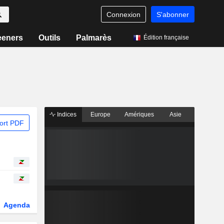
Connexion
S'abonner
eeners
Outils
Palmarès
Édition française
Indices
Europe
Amériques
Asie
ort PDF
Agenda
Secteur
Dérivés
Fonds et ETFs