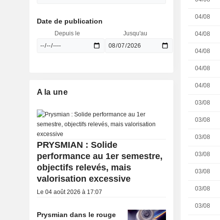
04/08
Date de publication
Depuis le
Jusqu'au
04/08
04/08
04/08
04/08
A la une
03/08
03/08
03/08
PRYSMIAN : Solide
03/08
performance au 1er semestre,
objectifs relevés, mais
03/08
valorisation excessive
03/08
Le 04 août 2026 à 17:07
03/08
Prysmian dans le rouge