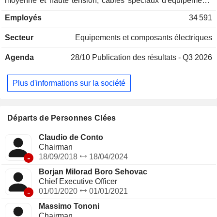
moyenne et haute tension, câbles spéciaux d'équipements
industriels, câbles de signalisation, câbles de batteries,
Employés
34 591
câbles électriques haute tension souterrains et sous-marins,
câbles de télécommunication sous-marins et câbles
Secteur
Equipements et composants électriques
spéciaux offshore ; - câbles et systèmes de câblage
télécoms (8,2%) : câbles en cuivre et fibre optique, câbles de
Agenda
28/10
Publication des résultats - Q3 2026
communication à conducteurs métalliques, composants et
systèmes de câblage de réseaux longue distance, etc. A fin
2025, le groupe dispose de 109 sites de production dans le
Plus d'informations sur la société
monde. La répartition géographique du CA est la suivante :
Italie (15,9%), Europe-Moyen-Orient-Afrique (31,8%),
Amérique du Nord (39,8%), Amérique latine (7,3%) et Asie-
Pacifique (5,2%).
Départs de Personnes Clées
Claudio de Conto
Chairman
-
18/09/2018
18/04/2024
Borjan Milorad Boro Sehovac
Chief Executive Officer
-
01/01/2020
01/01/2021
Massimo Tononi
Chairman