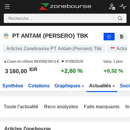
PT ANTAM (PERSERO) TBK
3 160,00
Rp
+2,60 %
PT ANTAM (PERSERO) TBK
Articles Zonebourse PT Antam (Persero) Tbk
Action
Cours en clôture
INDONESIA S.E.
07/08/2026
Varia. 1 janv.
IDR
+2,60 %
3 160,00
+0,32 %
Synthèse
Cotations
Graphiques
Actualités
Soci
Toute l'actualité
Reco analystes
Faits marquants
In
Articles Zonebourse