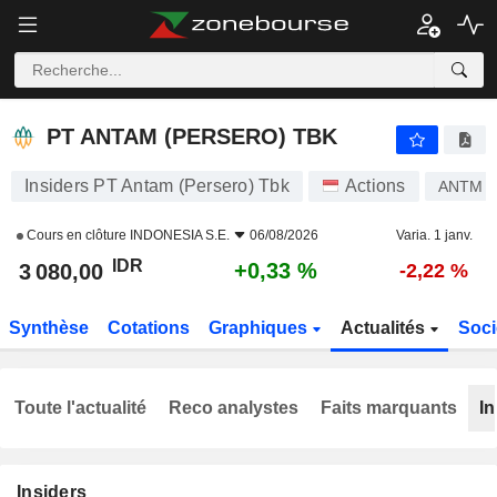
PT ANTAM (PERSERO) TBK
3 080,00
Rp
+0,33 %
PT ANTAM (PERSERO) TBK
Insiders PT Antam (Persero) Tbk
Actions
ANTM
Cours en clôture
INDONESIA S.E.
06/08/2026
Varia. 1 janv.
IDR
+0,33 %
3 080,00
-2,22 %
Synthèse
Cotations
Graphiques
Actualités
Soci
Toute l'actualité
Reco analystes
Faits marquants
In
Insiders