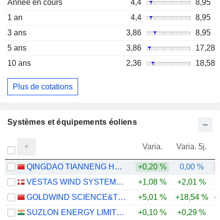
Année en cours
4,4
8,95
1 an
4,4
8,95
3 ans
3,86
8,95
5 ans
3,86
17,28
10 ans
2,36
18,58
Plus de cotations
Systèmes et équipements éoliens
Varia.
Varia. 5j.
QINGDAO TIANNENG HEAVY INDUSTRIES CO.,LTD
+0,20 %
0,00 %
VESTAS WIND SYSTEMS A/S
+1,08 %
+2,01 %
+
GOLDWIND SCIENCE&TECHNOLOGY CO., LTD.
+5,01 %
+18,54 %
+
SUZLON ENERGY LIMITED
+0,10 %
+0,29 %
-