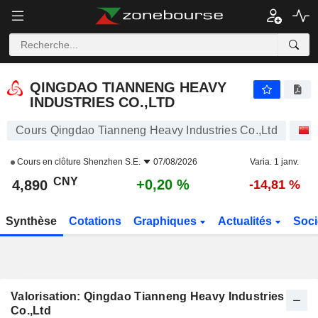
QINGDAO TIANNENG HEAVY INDUSTRIES CO.,LTD
4,890
¥
+0,20 %
QINGDAO TIANNENG HEAVY
INDUSTRIES CO.,LTD
Cours Qingdao Tianneng Heavy Industries Co.,Ltd
Cours en clôture
Shenzhen S.E.
07/08/2026
Varia. 1 janv.
CNY
+0,20 %
4,890
-14,81 %
Synthèse
Cotations
Graphiques
Actualités
Soci
Valorisation: Qingdao Tianneng Heavy Industries
Co.,Ltd