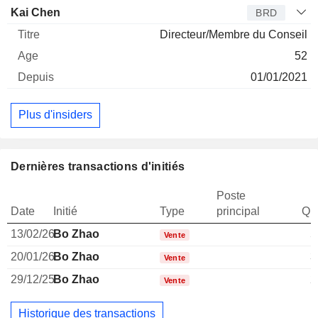
Kai Chen
BRD
Directeur/Membre du Conseil
52
01/01/2021
Plus d'insiders
Dernières transactions d'initiés
Poste
Date
Initié
Type
principal
Qua
13/02/26
Bo Zhao
5
Vente
20/01/26
Bo Zhao
3
Vente
29/12/25
Bo Zhao
2
Vente
Historique des transactions