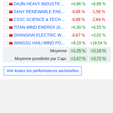
DAJIN HEAVY INDUSTRY CO.,LTD.
+0,86 %
+6,88 %
+
SANY RENEWABLE ENERGY CO.,LTD.
-0,66 %
-1,58 %
-
CSSC SCIENCE & TECHNOLOGY CO., LTD
-0,89 %
-2,64 %
-
TITAN WIND ENERGY (SUZHOU) CO.,LTD
+0,30 %
+4,55 %
SHANGHAI ELECTRIC WIND POWER GROUP CO., LTD.
-0,67 %
+3,02 %
-
JIANGSU HAILI WIND POWER EQUIPMENT TECHNOLOGY CO., LTD.
+8,19 %
+18,54 %
-
Moyenne
+1,35 %
+2,16 %
Moyenne pondérée par Capi.
+1,67 %
+3,72 %
+
Voir toutes les performances sectorielles