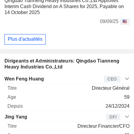
Qingdao Tianneng Heavy Industries Co.,Ltd Approves
Interim Cash Dividend on A Shares for 2025, Payable on
14 October 2025
09/09/25
Plus d'actualités
Dirigeants et Administrateurs: Qingdao Tianneng
Heavy Industries Co.,Ltd
Dirigeant
Titre
Age
Depuis
Wen Feng Huang
CEO
Directeur Général
59
24/12/2024
Jing Yang
DFI
Directeur Financier/CFO