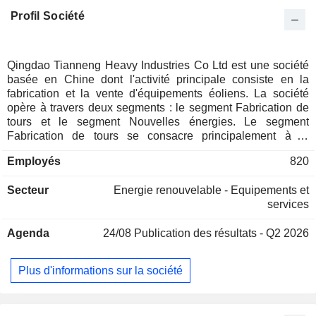
Profil Société
Qingdao Tianneng Heavy Industries Co Ltd est une société
basée en Chine dont l'activité principale consiste en la
fabrication et la vente d'équipements éoliens. La société
opère à travers deux segments : le segment Fabrication de
tours et le segment Nouvelles énergies. Le segment
Fabrication de tours se consacre principalement à la
production et à la vente de tours d'éoliennes et de produits
Employés
820
connexes. Le segment Nouvelles énergies se concentre sur
le développement, l'investissement, la construction et
Secteur
Energie renouvelable - Equipements et
l'exploitation de projets liés aux énergies nouvelles,
services
notamment l'énergie éolienne et la production d'énergie
photovoltaïque. Les principaux produits de la société
Agenda
24/08
Publication des résultats - Q2 2026
comprennent les tours de turbines éoliennes (y compris les
tours hybrides, les tours de turbines éoliennes offshore et les
monopiles), les supports photovoltaïques offshore, les pieux
Plus d'informations sur la société
tubulaires pour le pétrole et le gaz offshore, les boulons
d'ancrage, ainsi que les services de production d'énergie
renouvelable. La société exerce principalement ses activités