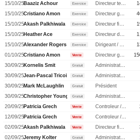
15/10/25
Baaziz Achour
Directeur technique
1
Exercice
15/10/25
Cristiano Amon
Directeur general
4
Exercice
15/10/25
Akash Palkhiwala
Directeur financier
1
Exercice
15/10/25
Heather Ace
Directeur des ressources humaines
1
Exercice
15/10/25
Alexander Rogers
Dirigeant / cadre principal
1
Exercice
01/10/25
Cristiano Amon
Directeur general
15
Vente
30/09/25
Kornelis Smit
Administrateur
Gratuit
30/09/25
Jean-Pascal Tricoire
Administrateur
Gratuit
30/09/25
Mark McLaughlin
Président
Gratuit
30/09/25
Christopher Young
Administrateur
Gratuit
20/09/25
Patricia Grech
Controleur / auditeur
Vente
12/09/25
Patricia Grech
Controleur / auditeur
Vente
02/09/25
Akash Palkhiwala
Directeur financier
Vente
02/09/25
Jeremy Kolter
Administrateur
Gratuit