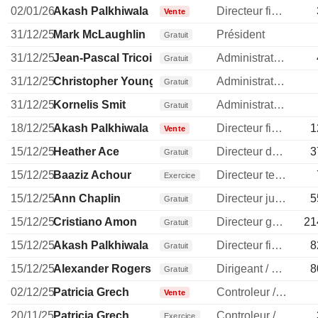
02/01/26
Akash Palkhiwala
Directeur financier
Vente
31/12/25
Mark McLaughlin
Président
Gratuit
31/12/25
Jean-Pascal Tricoire
Administrateur
Gratuit
31/12/25
Christopher Young
Administrateur
Gratuit
31/12/25
Kornelis Smit
Administrateur
Gratuit
18/12/25
Akash Palkhiwala
Directeur financier
1
Vente
15/12/25
Heather Ace
Directeur des ressources humaines
3
Gratuit
15/12/25
Baaziz Achour
Directeur technique
Exercice
15/12/25
Ann Chaplin
Directeur juridique
5
Gratuit
15/12/25
Cristiano Amon
Directeur general
21
Gratuit
15/12/25
Akash Palkhiwala
Directeur financier
8
Gratuit
15/12/25
Alexander Rogers
Dirigeant / cadre principal
8
Gratuit
02/12/25
Patricia Grech
Controleur / auditeur
Vente
20/11/25
Patricia Grech
Controleur / auditeur
Exercice