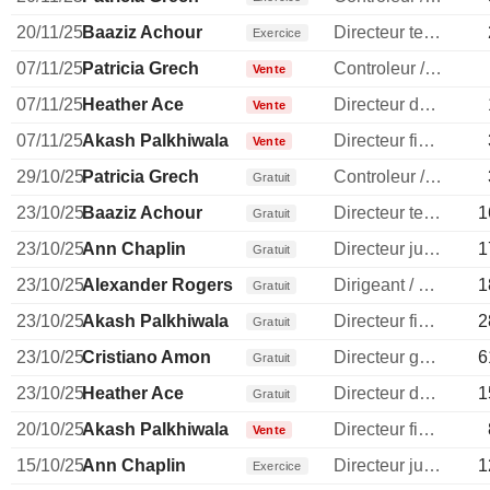
20/11/25
Baaziz Achour
Directeur technique
Exercice
07/11/25
Patricia Grech
Controleur / auditeur
Vente
07/11/25
Heather Ace
Directeur des ressources humaines
Vente
07/11/25
Akash Palkhiwala
Directeur financier
Vente
29/10/25
Patricia Grech
Controleur / auditeur
Gratuit
23/10/25
Baaziz Achour
Directeur technique
1
Gratuit
23/10/25
Ann Chaplin
Directeur juridique
1
Gratuit
23/10/25
Alexander Rogers
Dirigeant / cadre principal
1
Gratuit
23/10/25
Akash Palkhiwala
Directeur financier
2
Gratuit
23/10/25
Cristiano Amon
Directeur general
6
Gratuit
23/10/25
Heather Ace
Directeur des ressources humaines
1
Gratuit
20/10/25
Akash Palkhiwala
Directeur financier
Vente
15/10/25
Ann Chaplin
Directeur juridique
1
Exercice