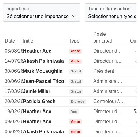
Importance
Type de transaction
Sélectionner une importance
Sélectionner un type d
Poste
Date
Initié
Type
principal
Qua
03/08/26
Heather Ace
Directeur des ressources humaines
Vente
14/07/26
Akash Palkhiwala
Directeur financier
Vente
30/06/26
Mark McLaughlin
Président
Gratuit
30/06/26
Jean-Pascal Tricoire
Administrateur
Gratuit
17/03/26
Jamie Miller
Administrateur
Gratuit
20/02/26
Patricia Grech
Controleur / auditeur
Exercice
19/02/26
Heather Ace
Directeur des ressources humaines
5
Don
09/02/26
Heather Ace
Directeur des ressources humaines
Vente
06/02/26
Akash Palkhiwala
Directeur financier
Vente