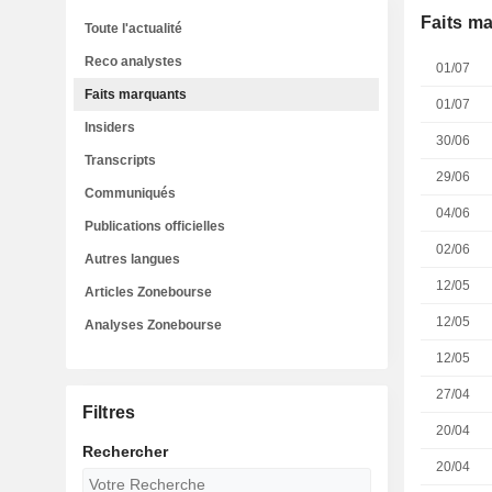
Faits m
Toute l'actualité
Reco analystes
01/07
Faits marquants
01/07
Insiders
30/06
Transcripts
29/06
Communiqués
04/06
Publications officielles
02/06
Autres langues
12/05
Articles Zonebourse
12/05
Analyses Zonebourse
12/05
27/04
Filtres
20/04
Rechercher
20/04