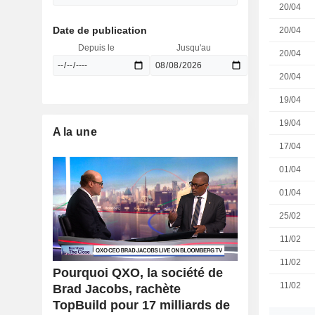
20/04
Date de publication
20/04
Depuis le
Jusqu'au
20/04
20/04
19/04
19/04
A la une
17/04
01/04
01/04
25/02
11/02
11/02
Pourquoi QXO, la société de
11/02
Brad Jacobs, rachète
TopBuild pour 17 milliards de