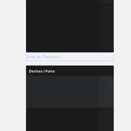
Suite du Palmarès
Devises / Forex