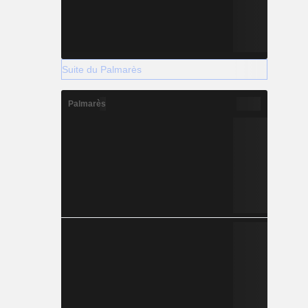
Suite du Palmarès
Palmarès