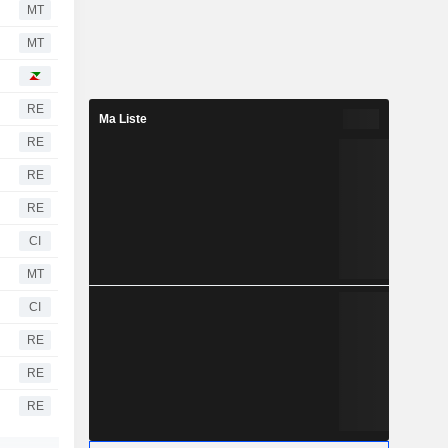
MT
MT
RE
Ma Liste
RE
RE
RE
CI
MT
CI
RE
RE
RE