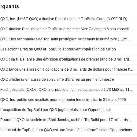
arquants
QXO, Inc. (NYSE:QXO) a finalisé l'acquisition de TopBuild Corp. (NYSE:BLD).
QXO finalise l'acquisition de TopBuild et nomme Alec Covington à son conseil d'administration
QXO : les actionnaires de TopBuild privilégient largement le numéraire ; 1,25 milliard de dollars d'obligations seniors apportés à l'offre
Les actionnaires de QXO et TopBuild approuvent l'opération de fusion
QXO : sa filiale lance une émission d'obligations de premier rang de 3 milliards de dollars
QXO lance une émission d'obligations de 3 milliards de dollars pour financer l'acquisition de TopBuild
QXO affiche une hausse de son chiffre d'affaires au premier trimestre
Flash résultats (QXO) : QXO, Inc. publie un chiffre d'affaires de 1,73 Md$ au T1, conforme aux prévisions de FactSet
QXO, Inc. publie ses résultats pour le premier trimestre clos le 31 mars 2026
L'acquisition de TopBuild par QXO jugée relutive par Oppenheimer
Pourquoi QXO, la société de Brad Jacobs, rachète TopBuild pour 17 milliards de dollars
Le rachat de TopBuild par QXO est une "avancée majeure", selon Oppenheimer