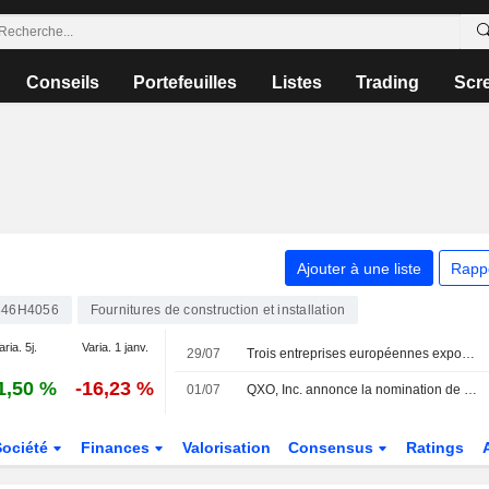
Conseils
Portefeuilles
Listes
Trading
Scr
Ajouter à une liste
Rapp
846H4056
Fournitures de construction et installation
aria. 5j.
Varia. 1 janv.
29/07
Trois entreprises européennes exposées à l'électrification
1,50 %
-16,23 %
01/07
QXO, Inc. annonce la nomination de Madeline Otero au poste de directrice de la comptabilité par intérim, à compter du 1er juillet 2026
Société
Finances
Valorisation
Consensus
Ratings