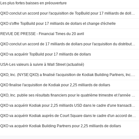
Les plus fortes baisses en préouverture
QXO conclut un accord pour l'acquisition de TopBuild pour 17 milliards de dollars
QXO s'offre TopBuild pour 17 milliards de dollars et change d'échelle
REVUE DE PRESSE - Financial Times du 20 avril
QXO conclut un accord de 17 milliards de dollars pour l'acquisition du distributeur et installateur TopBuild
QXO va acquérir TopBuild pour 17 milliards de dollars
USA-Les valeurs à suivre à Wall Street (actualisé)
QXO, Inc. (NYSE:QXO) a finalisé l'acquisition de Kodiak Building Partners, Inc. auprès de Court Square Capital Management, L.P.
QXO finalise l'acquisition de Kodiak pour 2,25 milliards de dollars
QXO, Inc. publie ses résultats financiers pour le quatrième trimestre et l'année complète close au 31 décembre 2025
QXO va acquérir Kodiak pour 2,25 milliards USD dans le cadre d'une transaction en numéraire et en actions : le titre grimpe
QXO va acquérir Kodiak auprès de Court Square dans le cadre d'un accord de 2,25 milliards de dollars
QXO va acquérir Kodiak Building Partners pour 2,25 milliards de dollars