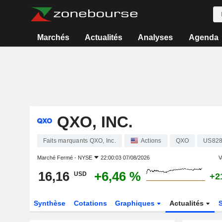
Marchés
Actualités
Analyses
Agenda
QXO, INC.
Faits marquants QXO, Inc.
Actions
QXO
US82
Marché Fermé -
NYSE
22:00:03 07/08/2026
V
16,16
+6,46 %
USD
+2
Synthèse
Cotations
Graphiques
Actualités