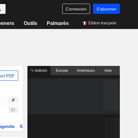
Connexion
S'abonner
eeners
Outils
Palmarès
Édition française
Indices
Europe
Amériques
Asie
ort PDF
CI
Agenda
Secteur
Dérivés