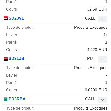
1
32,59
EUR
SD23VL
CALL
Produits Exotiques
4x
1
4,420
EUR
SD3LJB
PUT
Produits Exotiques
-
1
0,0290
EUR
PD3RBA
CALL
Produits Exotiques