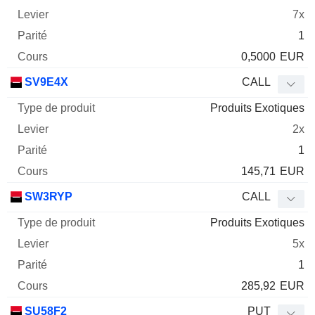
7x
1
0,5000
EUR
SV9E4X
CALL
Produits Exotiques
2x
1
145,71
EUR
SW3RYP
CALL
Produits Exotiques
5x
1
285,92
EUR
SU58F2
PUT