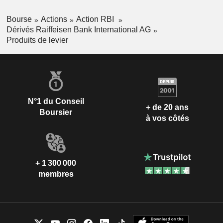
Bourse
Actions
Action RBI
Dérivés Raiffeisen Bank International AG
Produits de levier
N°1 du Conseil
+ de 20 ans
Boursier
à vos côtés
+ 1 300 000
membres