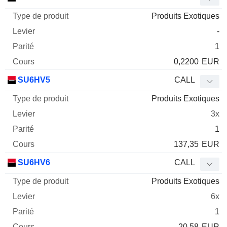
Produits Exotiques
-
1
0,2200
EUR
SU6HV5
CALL
Produits Exotiques
3x
1
137,35
EUR
SU6HV6
CALL
Produits Exotiques
6x
1
20,58
EUR