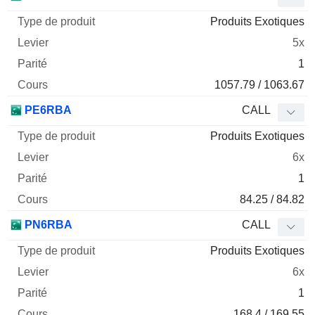
Produits Exotiques
5x
1
1057.79 / 1063.67
PE6RBA
CALL
Produits Exotiques
6x
1
84.25 / 84.82
PN6RBA
CALL
Produits Exotiques
6x
1
168.4 / 169.55