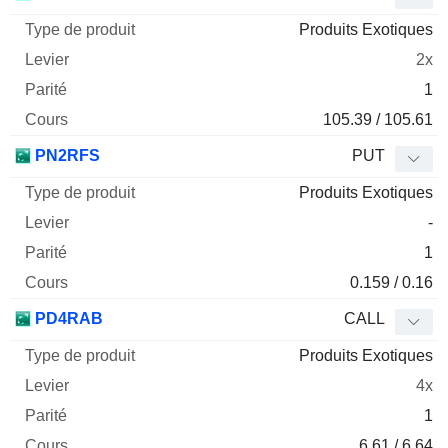
Produits Exotiques
2x
1
105.39 / 105.61
PN2RFS
PUT
Produits Exotiques
-
1
0.159 / 0.16
PD4RAB
CALL
Produits Exotiques
4x
1
6.61 / 6.64