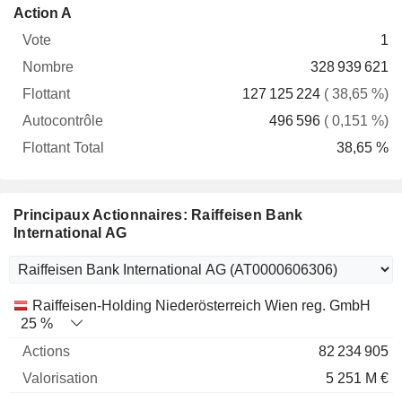
Flottant
Action A
Vote
Nombre
Flottant
Autocontrôle
Total
1
328 939 621
127 125 224
( 38,65 %)
496 596
( 0,151 %)
38,65 %
Principaux Actionnaires: Raiffeisen Bank
International AG
Nom
Actions
%
Valorisation
Raiffeisen-Holding Niederösterreich Wien reg. GmbH
25 %
82 234 905
5 251 M €