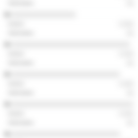
░░
░░░░░░░░░░░░░░░░░░░
░ ░░░
░░
░░░░░░░░░░░░░░░░░░░░░░░░░░░░░░░░░░░
░ ░░░
░░
░░░░░░░░░░░░░░░░░░░░░░░░░░░░░░░░
░ ░░░
░░
░░░░░░░░░░░░░░░░░░░░░░░░░░░░░░░░░░░░
░ ░░░
░░
░░░░░░░░░░░░░░░░░░░░░░░░░░░░░░░░