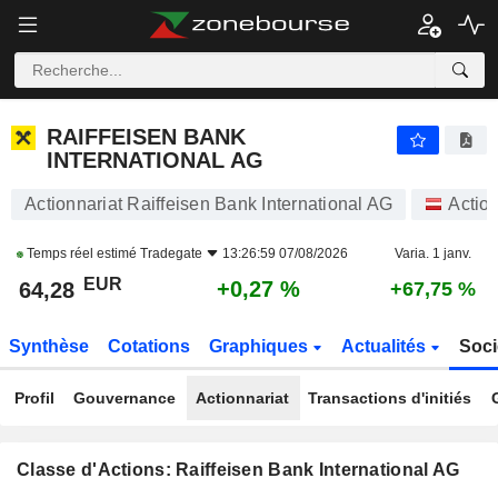
RAIFFEISEN BANK INTERNATIONAL AG
64,28
€
+0,27 %
RAIFFEISEN BANK
INTERNATIONAL AG
Actionnariat Raiffeisen Bank International AG
Actio
Temps réel estimé
Tradegate
13:26:59 07/08/2026
Varia. 1 janv.
EUR
+0,27 %
64,28
+67,75 %
Synthèse
Cotations
Graphiques
Actualités
Soci
Profil
Gouvernance
Actionnariat
Transactions d'initiés
Classe d'Actions: Raiffeisen Bank International AG