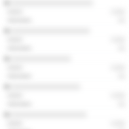
░░░░░░░░░░░░░░░░░░░░░░░░░░
░ ░░░
░░
░░░░░░░░░░░░░░░░░░░░░░░░░
░ ░░░
░░
░░░░░░░░░░░░░░░░░░░
░ ░░░
░░
░░░░░░░░░░░░░░░░░░░░░░
░ ░░░
░░
░░░░░░░░░░░░░░░░░░░░░░░░
░ ░░░