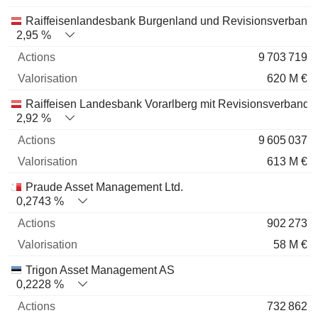
Raiffeisenlandesbank Burgenland und Revisionsverband
2,95 %
9 703 719
620 M €
Raiffeisen Landesbank Vorarlberg mit Revisionsverband 
2,92 %
9 605 037
613 M €
Praude Asset Management Ltd.
0,2743 %
902 273
58 M €
Trigon Asset Management AS
0,2228 %
732 862