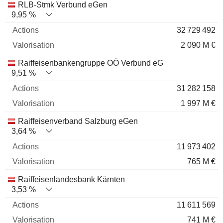
RLB-Stmk Verbund eGen
9,95 %
32 729 492
2 090 M €
Raiffeisenbankengruppe OÖ Verbund eG
9,51 %
31 282 158
1 997 M €
Raiffeisenverband Salzburg eGen
3,64 %
11 973 402
765 M €
Raiffeisenlandesbank Kärnten
3,53 %
11 611 569
741 M €