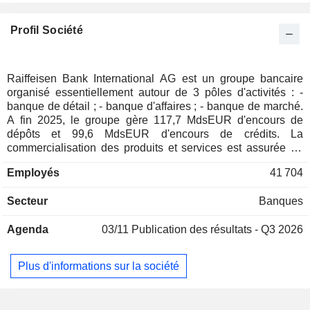
Luxembourg
0,05 %
Profil Société
Croatie
0,03 %
Pologne
0,02 %
Roumanie
0,02 %
Raiffeisen Bank International AG est un groupe bancaire
organisé essentiellement autour de 3 pôles d'activités : -
République Tchèque
0,02 %
banque de détail ; - banque d'affaires ; - banque de marché.
Liechtenstein
0,01 %
A fin 2025, le groupe gère 117,7 MdsEUR d'encours de
dépôts et 99,6 MdsEUR d'encours de crédits. La
Danemark
0,01 %
commercialisation des produits et services est assurée au
travers d'un réseau de 1 322 agences implantées en
Australie
0,01 %
Employés
41 704
Europe. La répartition géographique des revenus est la
Canada
0,01 %
suivante : Europe de l'Est (25,1%), Europe centrale (22,6%),
Secteur
Banques
Europe du Sud-Est (19%), Ukraine (4,5%) et autres (28,8%).
Japon
0,01 %
Afrique du Sud
0,01 %
Agenda
03/11
Publication des résultats - Q3 2026
Plus d'informations sur la société