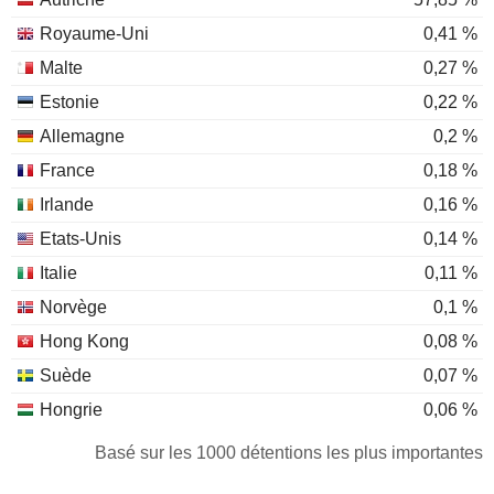
Royaume-Uni
0,41 %
Malte
0,27 %
Estonie
0,22 %
Allemagne
0,2 %
France
0,18 %
Irlande
0,16 %
Etats-Unis
0,14 %
Italie
0,11 %
Norvège
0,1 %
Hong Kong
0,08 %
Suède
0,07 %
Hongrie
0,06 %
Espagne
0,06 %
Basé sur les 1000 détentions les plus importantes
Suisse
0,05 %