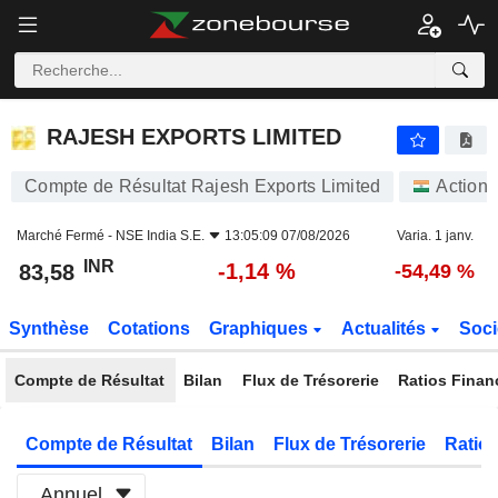
RAJESH EXPORTS LIMITED
83,58
₹
-1,14 %
RAJESH EXPORTS LIMITED
Compte de Résultat Rajesh Exports Limited
Actions
Marché Fermé -
NSE India S.E.
13:05:09 07/08/2026
Varia. 1 janv.
INR
-1,14 %
83,58
-54,49 %
Synthèse
Cotations
Graphiques
Actualités
Soci
Compte de Résultat
Bilan
Flux de Trésorerie
Ratios Finan
Compte de Résultat
Bilan
Flux de Trésorerie
Ratios
Annuel