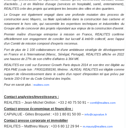
d’activités…) et en Maîtrise d’usage (services en hospitalité, santé, entertainment),
REALITES crée des projets qui anticipent les besoins des villes et des quartiers.
Le Groupe est également engagé dans une profonde mutation des process de
construction avec Mayers, sa filiale spécialisée dans la construction bas carbone et
notamment le hors site, qui rassemble les expertises techniques et industrielles du
Groupe afin de concevoir des projets répondant aux enjeux de la construction d’avenir.
Premier maître d’ouvrage entreprise à mission en France, REALITES confirme
officiellement son engagement de concilier but lucratif & intérêt collectif, avec l’appui
d’un Comité de mission composé d’experts reconnus.
Fort de plus de 1 100 collaborateurs et d’une ambitieuse stratégie de développement
en France et à l’international (Maroc, Sénégal, Portugal), REALITES affiche en 2022
une hausse de 27% de son chiffre d'affaires à 364 M€.
REALITES est coté sur Euronext Growth Paris depuis 2014 et son titre est éligible au
PEA PME (code Isin : FR0011858190, Mnémo : ALREA). REALITES est éligible comme
support de réinvestissement dans le cadre d’un report d’imposition tel que prévu par
l’article 150-0 B ter du Code Général des Impôts.
Pour en savoir plus :
realites.com
Contact analystes/investisseurs :
REALITES – Jean-Michel Onillon : +33 2 40 75 50 91 –
comfi@realites.com
Contact presse économique et financière :
CAPVALUE - Gilles Broquelet : +33 1 80 81 50 00 –
info@capvalue.fr
Contact presse corporate et immobilier
REALITES – Matthieu Maury : +33 6 80 12 29 94 –
m.maury@realites.com