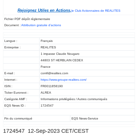
Rejoignez Utiles en Actions,
le Club Actionnaires de REALITES
Fichier PDF dépôt réglementaire
Document :
Attribution gratuite d’actions
Langue :
Français
Entreprise :
REALITES
1 impasse Claude Nougaro
44803 ST HERBLAIN CEDEX
France
E-mail :
comfi@realites.com
Internet :
https://www.groupe-realites.com/
ISIN :
FR0011858190
Ticker Euronext :
ALREA
Catégorie AMF :
Informations privilégiées / Autres communiqués
EQS News ID :
1724547
Fin du communiqué
EQS News-Service
1724547 12-Sep-2023 CET/CEST