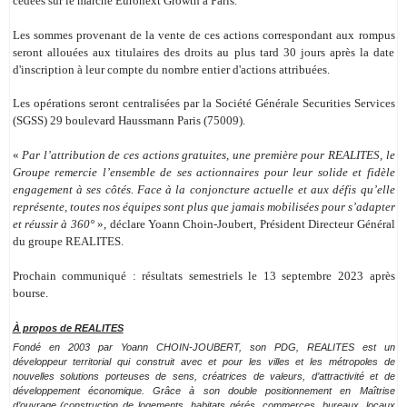
cédées sur le marché Euronext Growth à Paris.
Les sommes provenant de la vente de ces actions correspondant aux rompus
seront allouées aux titulaires des droits au plus tard 30 jours après la date
d'inscription à leur compte du nombre entier d'actions attribuées.
Les opérations seront centralisées par la Société Générale Securities Services
(SGSS) 29 boulevard Haussmann Paris (75009).
«
Par l’attribution de ces actions gratuites, une première pour REALITES, le
Groupe remercie l’ensemble de ses actionnaires pour leur solide et fidèle
engagement à ses côtés. Face à la conjoncture actuelle et aux défis qu’elle
représente, toutes nos équipes sont plus que jamais mobilisées pour s’adapter
et réussir à 360°
», déclare Yoann Choin-Joubert,
Président Directeur Général
du groupe REALITES.
Prochain communiqué
: résultats semestriels le 13 septembre 2023 après
bourse.
À propos de REALITES
Fondé en 2003 par Yoann CHOIN-JOUBERT, son PDG, REALITES est un
développeur territorial qui construit avec et pour les villes et les métropoles de
nouvelles solutions porteuses de sens, créatrices de valeurs, d’attractivité et de
développement économique. Grâce à son double positionnement en Maîtrise
d’ouvrage (construction de logements, habitats gérés, commerces, bureaux, locaux