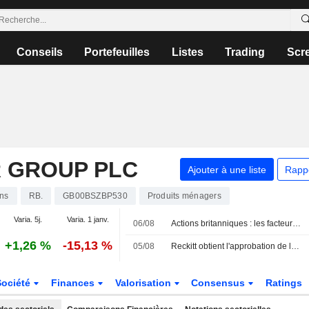
Conseils
Portefeuilles
Listes
Trading
Scr
R GROUP PLC
Ajouter à une liste
Rapp
ons
RB.
GB00BSZBP530
Produits ménagers
Varia. 5j.
Varia. 1 janv.
06/08
Actions britanniques : les facteurs à suivre le 6 août
+1,26 %
-15,13 %
05/08
Reckitt obtient l'approbation de la FDA pour Mucinex 12HR Cold & Fever Multi-Symptom
Société
Finances
Valorisation
Consensus
Ratings