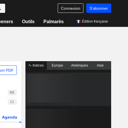
Connexion
S'abonner
eeners
Outils
Palmarès
Édition française
Indices
Europe
Amériques
Asie
ort PDF
RE
CI
Agenda
Secteur
Dérivés
Fonds et ETFs