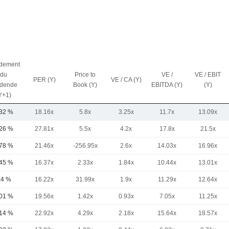
dement
du
Price to
VE /
VE / EBIT
PER (Y)
VE / CA (Y)
idende
Book (Y)
EBITDA (Y)
(Y)
Y+1)
,32 %
18.16x
5.8x
3.25x
11.7x
13.09x
,26 %
27.81x
5.5x
4.2x
17.8x
21.5x
,78 %
21.46x
-256.95x
2.6x
14.03x
16.96x
,45 %
16.37x
2.33x
1.84x
10.44x
13.01x
,4 %
16.22x
31.99x
1.9x
11.29x
12.64x
,01 %
19.56x
1.42x
0.93x
7.05x
11.25x
,14 %
22.92x
4.29x
2.18x
15.64x
18.57x