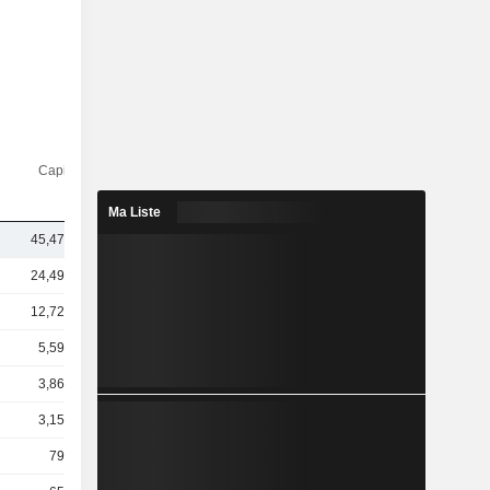
Capi.($)
Ma Liste
45,47 Md
24,49 Md
12,72 Md
5,59 Md
3,86 Md
3,15 Md
797 M