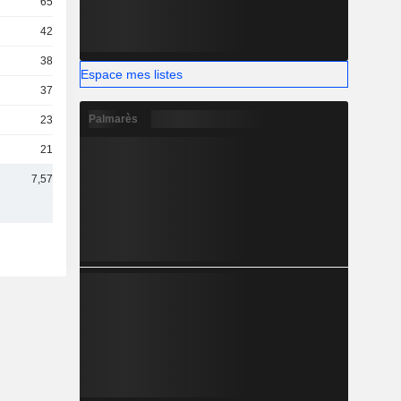
657 M
423 M
387 M
Espace mes listes
370 M
Palmarès
239 M
218 M
7,57 Md