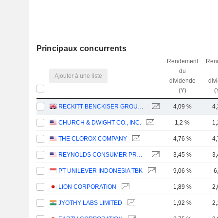
Principaux concurrents
Rendement
Ren
du
Ajouter à une liste
dividende
div
(Y)
(
RECKITT BENCKISER GROUP PLC
4,09 %
4
CHURCH & DWIGHT CO., INC.
1,2 %
1
THE CLOROX COMPANY
4,76 %
4
REYNOLDS CONSUMER PRODUCTS INC.
3,45 %
3
PT UNILEVER INDONESIA TBK
9,06 %
6
LION CORPORATION
1,89 %
2
JYOTHY LABS LIMITED
1,92 %
2