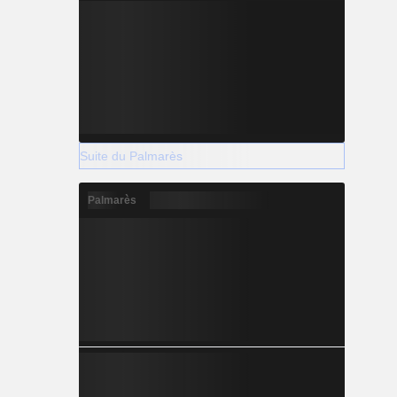
Suite du Palmarès
Palmarès