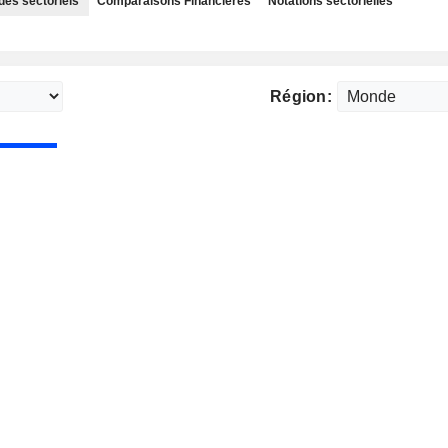
des sectoriels
Comparaisons Financières
Notations sectorielles
Région: