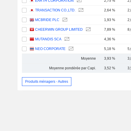
EARTH CORPORATION
2,75 %
2
TRANSACTION CO.,LTD.
2,64 %
2
MCBRIDE PLC
1,93 %
2
CHEERWIN GROUP LIMITED
7,89 %
8
MUTANDIS SCA
4,36 %
NEO CORPORATE
5,18 %
5
Moyenne
3,93 %
3
Moyenne pondérée par Capi.
3,52 %
3
Produits ménagers - Autres