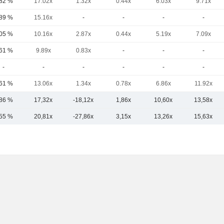
,82 %
17.02x
1.32x
0.44x
6.03x
9.71x
,89 %
15.16x
-
-
-
-
,05 %
10.16x
2.87x
0.44x
5.19x
7.09x
,61 %
9.89x
0.83x
-
-
-
-
-
-
-
-
-
,61 %
13.06x
1.34x
0.78x
6.86x
11.92x
,86 %
17,32x
-18,12x
1,86x
10,60x
13,58x
,55 %
20,81x
-27,86x
3,15x
13,26x
15,63x