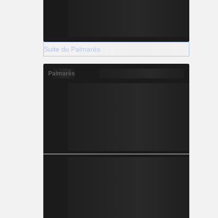
Suite du Palmarès
Palmarès