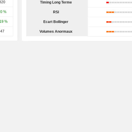
820
Timing Long Terme
20 %
RSI
19 %
Ecart Bollinger
847
Volumes Anormaux