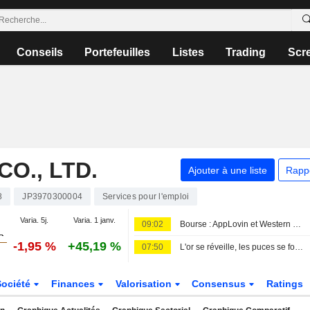
Conseils
Portefeuilles
Listes
Trading
Scr
O., LTD.
Ajouter à une liste
Rapp
8
JP3970300004
Services pour l'emploi
Varia. 5j.
Varia. 1 janv.
09:02
Bourse : AppLovin et Western Digital dans le dur, rumeurs sur Vusion
-1,95 %
+45,19 %
07:50
L'or se réveille, les puces se font secouer
Société
Finances
Valorisation
Consensus
Ratings