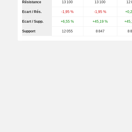
Résistance
13 100
13 100
12 
Ecart / Rés.
-1,95 %
-1,95 %
+0,
Ecart / Supp.
+6,55 %
+45,19 %
+45,
Support
12 055
8 847
8 