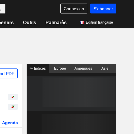
Connexion
S'abonner
eeners
Outils
Palmarès
Édition française
Indices
Europe
Amériques
Asie
ort PDF
Agenda
Secteur
Dérivés
Fonds et ETFs