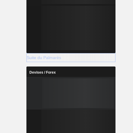
Suite du Palmarès
Devises / Forex