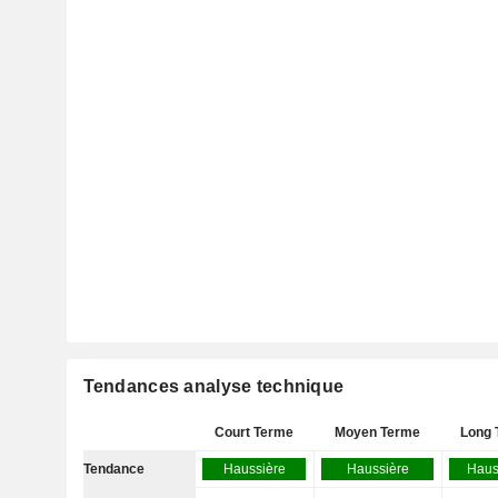
Tendances analyse technique
Court Terme
Moyen Terme
Long 
Tendance
Haussière
Haussière
Haus