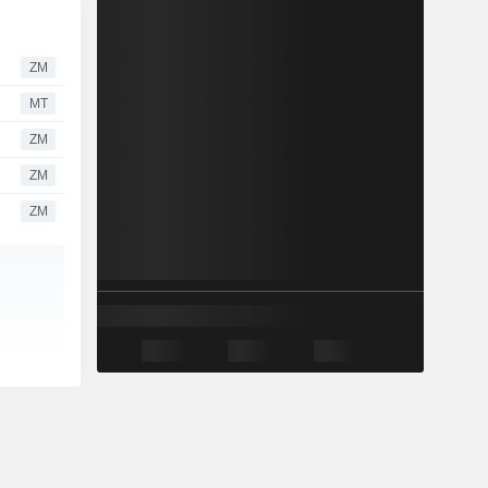
ZM
MT
ZM
ZM
ZM