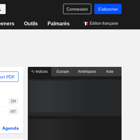
Connexion
S'abonner
eeners
Outils
Palmarès
Édition française
Indices
Europe
Amériques
Asie
ort PDF
ZM
MT
Agenda
Secteur
Dérivés
Fonds et ETFs