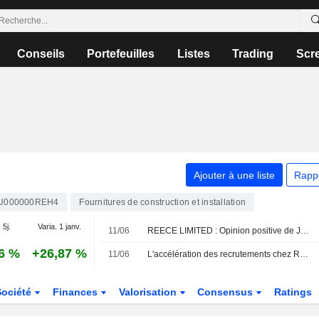
Conseils
Portefeuilles
Listes
Trading
Scr
Ajouter à une liste
Rapp
U000000REH4
Fournitures de construction et installation
 5j.
Varia. 1 janv.
11/06
REECE LIMITED : Opinion positive de Jarden Research
6 %
+26,87 %
11/06
L'accélération des recrutements chez Reece laisse présager une croissance des volumes, selon Jarden
Société
Finances
Valorisation
Consensus
Ratings