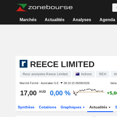
Marchés
Actualités
Analyses
Agenda
REECE LIMITED
Reco analystes Reece Limited
Actions
REH
A
Marché Fermé -
Australian S.E.
08:10:15 06/08/2026
Varia.
17,00
0,00 %
AUD
+5,6
Synthèse
Cotations
Graphiques
Actualités