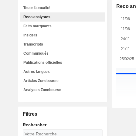
Reco an
Toute l'actualité
Reco analystes
11/06
Faits marquants
11/06
Insiders
24/11
Transcripts
21/11
Communiqués
25/02/25
Publications officielles
Autres langues
Articles Zonebourse
Analyses Zonebourse
Filtres
Rechercher