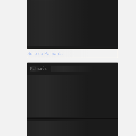
Suite du Palmarès
Palmarès