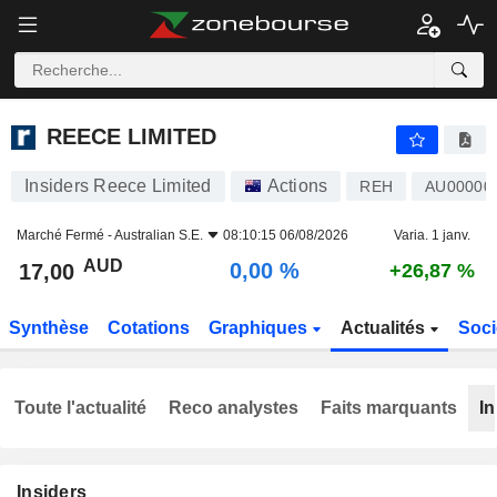
REECE LIMITED
17,00
$
0,00 %
REECE LIMITED
Insiders Reece Limited
Actions
REH
AU00000
Marché Fermé -
Australian S.E.
08:10:15 06/08/2026
Varia. 1 janv.
AUD
0,00 %
17,00
+26,87 %
Synthèse
Cotations
Graphiques
Actualités
Soci
Toute l'actualité
Reco analystes
Faits marquants
In
Insiders