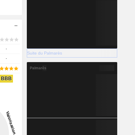
-
Suite du Palmarès
-
Palmarès
BBB