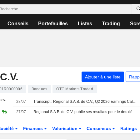
Conseils
Portefeuilles
Listes
Trading
Scr
C.V.
Ajouter à une liste
Rapp
01R0000006
Banques
OTC Markets Traded
janv.
28/07
Transcript : Regional S.A.B. de C.V., Q2 2026 Earnings Call, Jul 28, 2026
0 %
27/07
Regional S.A.B. de C.V. publie ses résultats pour le deuxième trimestre et le premier semestre clos le 30 juin 2026
Société
Finances
Valorisation
Consensus
Ratings