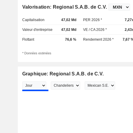
Valorisation: Regional S.A.B. de C.V.
Capitalisation
47,02 Md
PER 2026 *
7,27
Valeur d'entreprise
47,02 Md
VE / CA 2026 *
2,43
Flottant
76,6 %
Rendement 2026 *
7,67 
* Données estimées
Graphique: Regional S.A.B. de C.V.