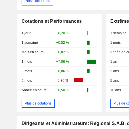
Plus d'actualités
Cotations et Performances
Extrême
1 jour
+0,20 %
1 semaine
1 semaine
+0,82 %
1 mois
Mois en cours
+0,82 %
Année en c
1 mois
+7,06 %
1 an
3 mois
+0,86 %
3 ans
6 mois
-9,36 %
5 ans
Année en cours
+0,50 %
10 ans
Plus de cotations
Plus de c
Dirigeants et Administrateurs: Regional S.A.B. 