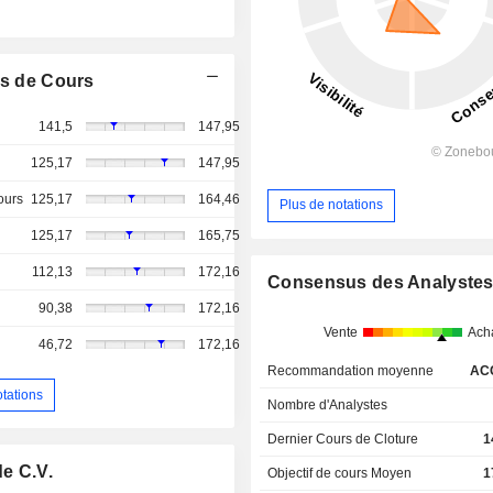
s de Cours
141,5
147,95
125,17
147,95
ours
125,17
164,46
Plus de notations
125,17
165,75
112,13
172,16
Consensus des Analyste
90,38
172,16
Vente
Ach
46,72
172,16
Recommandation moyenne
AC
otations
Nombre d'Analystes
Dernier Cours de Cloture
1
de C.V.
Objectif de cours Moyen
1