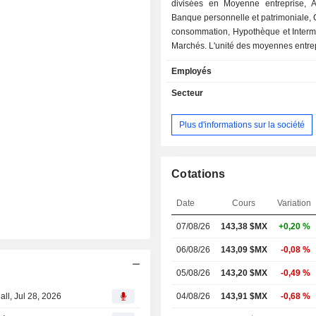
divisées en Moyenne entreprise, A
Banque personnelle et patrimoniale, C
consommation, Hypothèque et Intermé
Marchés. L'unité des moyennes entrep
des crédits au secteur des entreprise
Employés
moyenne. L'unité Automotive Busine
des crédits pour l'acquisition de m
Secteur
transport. L'unité Personal and P
Banking propose des produits d'
Plus d'informations sur la société
d'investissement pour les particulier
moyens et élevés. L'unité Cré
consommation propose des produits
personnel, tels que des cartes de cr
Cotations
prêts personnels, au segment de
moyens et élevés. L'unité Hypothèqu
Date
Cours
Variation
des prêts pour l'acquisition de mai
07/08/26
143,38 $MX
+0,20 %
terrains, pour l'achèvement de 
construction et de rénovation, ainsi 
06/08/26
143,09 $MX
-0,08 %
refinancement de crédits existant
Intermédiation et marchés propose d
05/08/26
143,20 $MX
-0,49 %
de change et de distribution
all, Jul 28, 2026
04/08/26
143,91 $MX
-0,68 %
d'investissement. La société est pr
plus de 20 États mexicains.