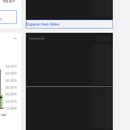
755 977
ns
Espace mes listes
Palmarès