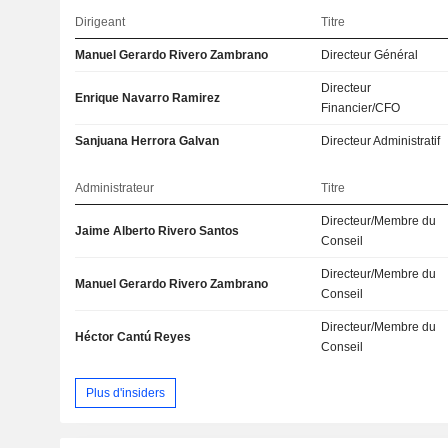
Dirigeant
Titre
Manuel Gerardo Rivero Zambrano
Directeur Général
Directeur
Enrique Navarro Ramirez
Financier/CFO
Sanjuana Herrora Galvan
Directeur Administratif
Administrateur
Titre
Directeur/Membre du
Jaime Alberto Rivero Santos
Conseil
Directeur/Membre du
Manuel Gerardo Rivero Zambrano
Conseil
Directeur/Membre du
Héctor Cantú Reyes
Conseil
Plus d'insiders