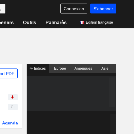
Connexion
S'abonner
eeners
Outils
Palmarès
Édition française
Indices
Europe
Amériques
Asie
ort PDF
CI
Agenda
Secteur
Fonds et ETFs