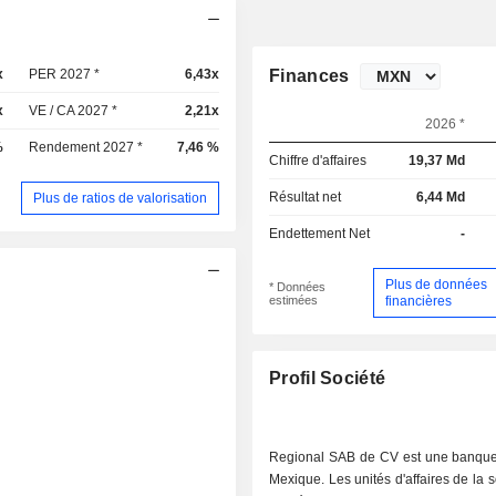
x
PER 2027 *
6,43x
Finances
x
VE / CA 2027 *
2,21x
2026 *
%
Rendement 2027 *
7,46 %
Chiffre d'affaires
19,37 Md
Résultat net
6,44 Md
Plus de ratios de valorisation
Endettement Net
-
Plus de données
* Données
estimées
financières
Profil Société
Regional SAB de CV est une banqu
Mexique. Les unités d'affaires de la s