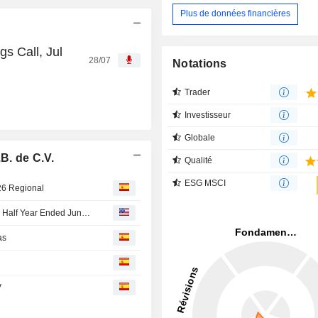
Plus de données financières
s Call, Jul
28/07
Notations
Trader
Investisseur
Globale
B. de C.V.
Qualité
ESG MSCI
t26 Regional
Regional S.A.B. de C.V. Reports Earnings Results for the Half Year Ended June 30, 2026
as
V