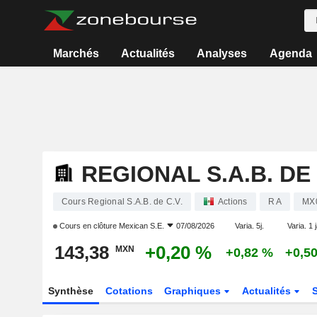
Marchés
Actualités
Analyses
Agenda
REGIONAL S.A.B. DE 
Cours Regional S.A.B. de C.V.
Actions
R A
MX
Cours en clôture
Mexican S.E.
07/08/2026
Varia. 5j.
Varia. 1 
143,38
+0,20 %
MXN
+0,82 %
+0,5
Synthèse
Cotations
Graphiques
Actualités