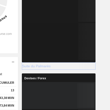
s
Suite du Palmarès
at
Devises / Forex
CUMULER
13
43,38
MXN
73,84
MXN