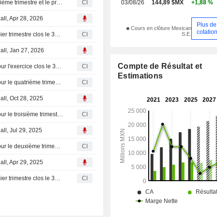
Regional S.A.B. de C.V. publie ses résultats pour le deuxième trimestre et le premier semestre clos le 30 juin 2026
CI
03/08/26
144,89 $MX
+1,88 %
all, Apr 28, 2026
Plus de
Cours en clôture Mexican
cotatio
S.E.
Regional S.A.B. de C.V. publie ses résultats pour le premier trimestre clos le 31 mars 2026
CI
all, Jan 27, 2026
Compte de Résultat et
Regional S.A.B. de C.V. publie ses résultats financiers pour l'exercice clos le 31 décembre 2025
CI
Estimations
Regional S.A.B. de C.V. publie ses résultats financiers pour le quatrième trimestre clos le 31 décembre 2025
CI
all, Oct 28, 2025
Regional S.A.B. de C.V. publie ses résultats financiers pour le troisième trimestre et les neuf premiers mois clos au 30 septembre 2025
CI
all, Jul 29, 2025
Regional S.A.B. de C.V. publie ses résultats financiers pour le deuxième trimestre clos le 30 juin 2025
CI
all, Apr 29, 2025
Regional S.A.B. de C.V. publie ses résultats pour le premier trimestre clos le 31 mars 2025
CI