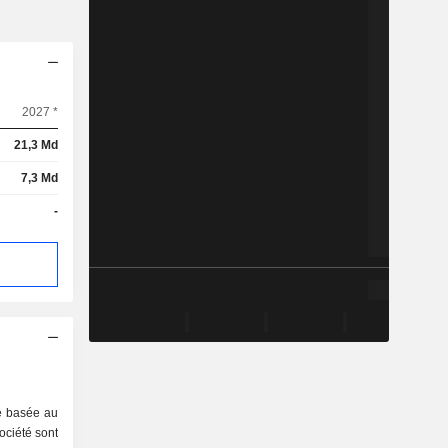
2027 *
21,3 Md
7,3 Md
-
e basée au
ociété sont