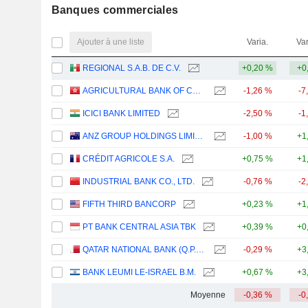
Banques commerciales
Ajouter à une liste
Varia.
Var
REGIONAL S.A.B. DE C.V.
+0,20 %
+0
AGRICULTURAL BANK OF CHINA LIMITED
-1,26 %
-7
ICICI BANK LIMITED
-2,50 %
-1
ANZ GROUP HOLDINGS LIMITED
-1,00 %
+1
CRÉDIT AGRICOLE S.A.
+0,75 %
+1
INDUSTRIAL BANK CO., LTD.
-0,76 %
-2
FIFTH THIRD BANCORP
+0,23 %
+1
PT BANK CENTRAL ASIA TBK
+0,39 %
+0
QATAR NATIONAL BANK (Q.P.S.C.)
-0,29 %
+3
BANK LEUMI LE-ISRAEL B.M.
+0,67 %
+3
Moyenne
-0,36 %
-0