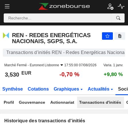
REN - REDES ENERGÉTICAS NACIONAIS, SGPS, S.A.
3,530
€
-0,70 %
REN - REDES ENERGÉTICAS
NACIONAIS, SGPS, S.A.
Transactions d'initiés REN - Redes Energéticas Nacionai
Marché Fermé -
Euronext Lisbonne
17:55:00 07/08/2026
Varia. 1 janv.
EUR
-0,70 %
3,530
+9,80 %
Synthèse
Cotations
Graphiques
Actualités
Soci
Profil
Gouvernance
Actionnariat
Transactions d'initiés
Historique des transactions d'initiés