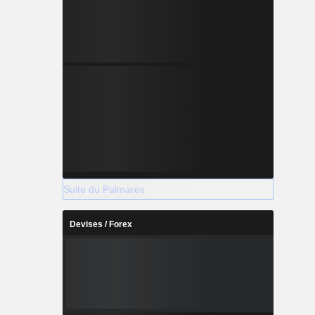
13, elle a
6 décembre
ofonde par
nd AG dans
Suite du Palmarès
Devises / Forex