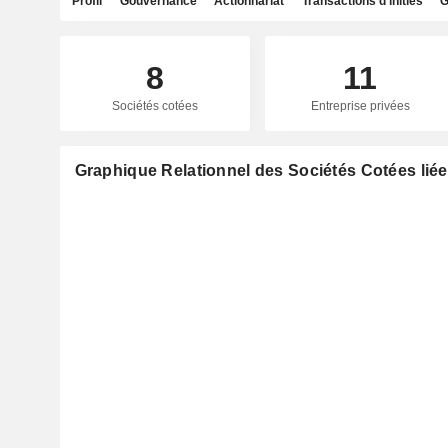
Profil
Gouvernance
Actionnariat
Transactions d'initiés
G
8
11
Sociétés cotées
Entreprise privées
Graphique Relationnel des Sociétés Cotées liée