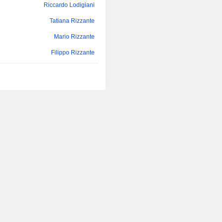
Informatica LTDA. En décembre 20
Riccardo Lodigiani
acquis 100 % de Solidsoft Ltd. Le 
Tatiana Rizzante
2013, elle a réalisé la fusion pr
incorporation de Reply Deutschla
Mario Rizzante
Reply SpA.
Filippo Rizzante
Daniele Angelucci
Tatiana Rizzante
Mario Rizzante
Michael Lückenkötter
Riccardo Lodigiani
Filippo Rizzante
Riccardo Lodigiani
Mario Rizzante
Daniele Angelucci