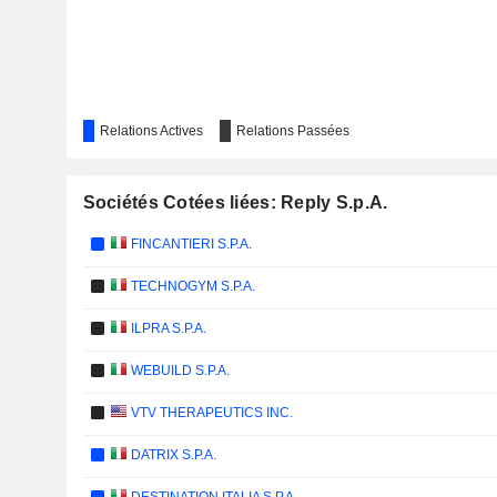
Relations Actives
Relations Passées
Sociétés Cotées liées: Reply S.p.A.
FINCANTIERI S.P.A.
TECHNOGYM S.P.A.
ILPRA S.P.A.
WEBUILD S.P.A.
VTV THERAPEUTICS INC.
DATRIX S.P.A.