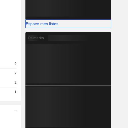
Espace mes listes
Palmarès
9
7
2
1