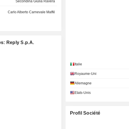
Secondina Giulia Ravera
Carlo Alberto Carnevale Maffé
s: Reply S.p.A.
Italie
Royaume-Uni
Allemagne
Etats-Unis
Profil Société