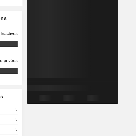
ons
Inactives
se privées
es
3
3
3