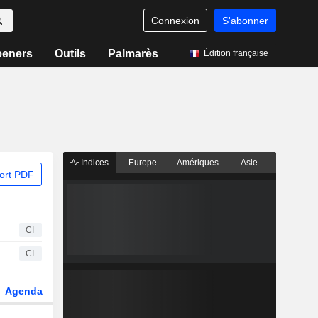
Connexion
S'abonner
eeners
Outils
Palmarès
Édition française
Indices
Europe
Amériques
Asie
ort PDF
CI
CI
Agenda
Secteur
Dérivés
Fonds et ETFs