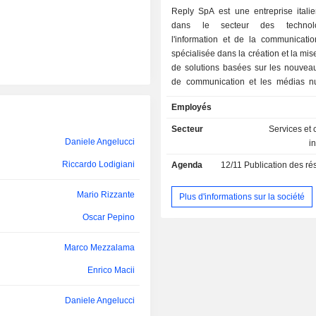
Reply SpA est une entreprise italie
dans le secteur des technol
l'information et de la communicatio
spécialisée dans la création et la mi
de solutions basées sur les nouvea
de communication et les médias n
Elle couvre trois domaines de compé
Employés
processus, les applications et les te
Dans ces trois domaines de compét
Secteur
Services et 
propose des services de conseil, d'
Daniele Angelucci
i
de systèmes et de gestion d'applica
Riccardo Lodigiani
Agenda
12/11
Publication des résultats
opère dans divers secteurs, not
télécommunications, les services pu
Mario Rizzante
médias, l'industrie et les services, l
Plus d'informations sur la société
les compagnies d'assurance et les 
Oscar Pepino
financiers, l'administration publi
secteurs de la santé. Elle fournit s
Marco Mezzalama
principalement par le biais de six pla
prestation de services : Click Reply
Enrico Macii
Reply, Gaia Reply, TamTamy et Sid
En novembre 2013, elle a ac
Daniele Angelucci
participation de 76 % dans Mind