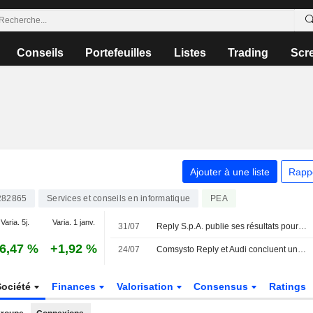
Conseils
Portefeuilles
Listes
Trading
Scr
Ajouter à une liste
Rapp
282865
Services et conseils en informatique
PEA
Varia. 5j.
Varia. 1 janv.
31/07
Reply S.p.A. publie ses résultats pour le premier semestre clos le 30 juin 2026
6,47 %
+1,92 %
24/07
Comsysto Reply et Audi concluent une alliance stratégique pour faire évoluer la plateforme de véhicules d'occasion B2B grâce à un système multi-agents basé sur l'IA
Société
Finances
Valorisation
Consensus
Ratings