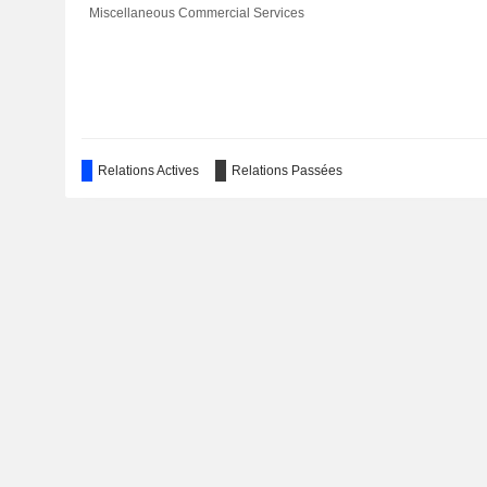
Miscellaneous Commercial Services
Relations Actives
Relations Passées
Reply Deutschland AG
Packaged Software
Solidsoft Reply Ltd.
Miscellaneous Commercial Services
Breed Reply Investments Ltd.
Investment Managers