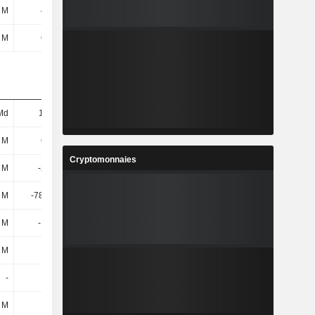
 M
436 M
755 M
813 M
 M
622 M
616 M
547 M
Md
1,2 Md
1,27 Md
1,29 Md
 M
647 M
691 M
690 M
Cryptomonnaies
 M
-229 M
-141 M
-89 M
 M
-78,82 M
-45,71 M
-24,65 M
 M
-150 M
-95,29 M
-64,35 M
 M
194 M
172 M
151 M
-
-
-
-
 M
194 M
172 M
151 M