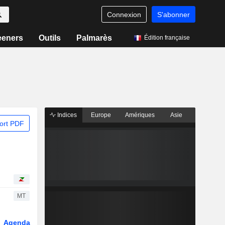
Connexion
S'abonner
eeners
Outils
Palmarès
Édition française
Indices
Europe
Amériques
Asie
ort PDF
MT
Agenda
Secteur
Dérivés
Fonds et ETFs