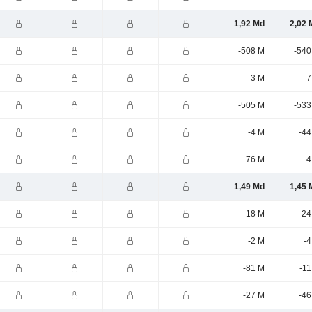
1,92 Md
2,02 
-508 M
-540
3 M
7
-505 M
-533
-4 M
-44
76 M
4
1,49 Md
1,45 
-18 M
-24
-2 M
-4
-81 M
-11
-27 M
-46