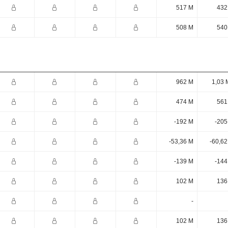
517 M
432
508 M
540
962 M
1,03 
474 M
561
-192 M
-205
-53,36 M
-60,62
-139 M
-144
102 M
136
-
102 M
136