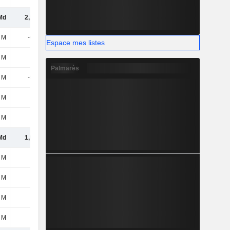
Md
2,14 Md
2,32 Md
2,49 Md
 M
-622 M
-616 M
-547 M
Espace mes listes
 M
40 M
39 M
31 M
Palmarès
 M
-582 M
-577 M
-516 M
 M
8 M
69 M
11 M
 M
-20 M
71 M
-209 M
Md
1,54 Md
1,89 Md
1,78 Md
 M
-19 M
-22 M
-37 M
 M
-16 M
-3 M
-35 M
 M
-1 M
-
-7 M
 M
-54 M
-53 M
-16 M