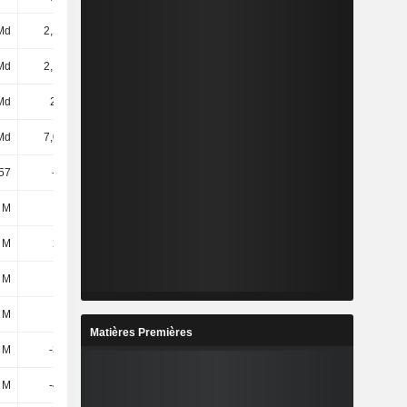
Md
2,17 Md
2,38 Md
2,56 Md
Md
2,14 Md
2,32 Md
2,49 Md
Md
2,1 Md
2,45 Md
2,7 Md
Md
7,02 Md
8,41 Md
9,43 Md
,57
-18,24
20,12
28,68
 M
-47 M
96 M
117 M
 M
212 M
273 M
269 M
 M
165 M
369 M
386 M
 M
-37 M
-54 M
-58 M
Matières Premières
 M
-393 M
49 M
155 M
 M
-430 M
-5 M
97 M