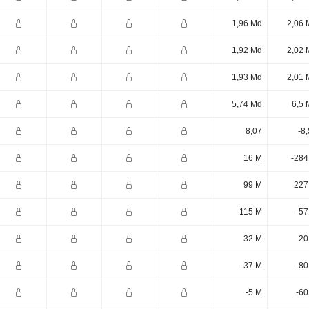
1,96 Md
2,06 
1,92 Md
2,02 
1,93 Md
2,01 
5,74 Md
6,5 
8,07
-8
16 M
-284
99 M
227
115 M
-57
32 M
20
-37 M
-80
-5 M
-60