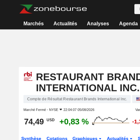
Marchés
Actualités
Analyses
Agenda
RESTAURANT BRAN
INTERNATIONAL INC.
Compte de Résultat Restaurant Brands International Inc.
Marché Fermé -
NYSE
22:04:07 05/08/2026
Var
74,49
+0,83 %
USD
-1
Synthèse
Cotations
Graphiques
Actualités