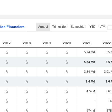
ios Financiers
Annuel
Trimestriel
Semestriel
YTD
LTM
2017
2018
2019
2020
2021
2022
5,74 Md
6,5 
5,74 Md
6,5 
3,34 Md
3,91 
2,4 Md
2,6 
474 M
561
-
14
474 M
575