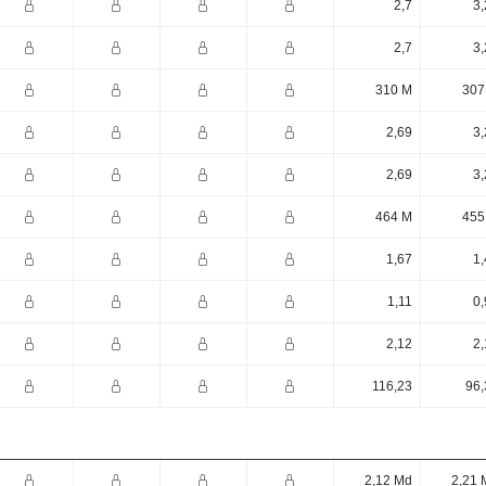
2,7
3,
2,7
3,
310 M
307
2,69
3,
2,69
3,
464 M
455
1,67
1,
1,11
0,
2,12
2,
116,23
96,
2,12 Md
2,21 