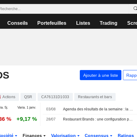
Conseils
Portefeuilles
Listes
Trading
Scr
DS
Ajouter à une liste
Rapp
Actions
QSR
CA76131D1033
Restaurants et bars
ia. 5j.
Varia. 1 janv.
03/08
Agenda des résultats de la semaine : la première de SpaceX, mais aussi Palantir, Novo Nordisk et Siemens
,36 %
+9,17 %
28/07
Restaurant Brands : une configuration pour le deuxième trimestre " légèrement défavorable » selon RBC Marchés des Capitaux
Société
Finances
Valorisation
Consensus
Ratings