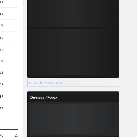
28
3,81
3,2
2,36
28
3,81
3,2
2,74
 M
312 M
319 M
329 M
25
3,76
3,18
2,35
25
3,76
3,18
2,63
 M
456 M
454 M
457 M
41
1,4
2,37
2,47
Suite du Palmarès
95
0,96
1,66
1,78
16
2,2
2,32
2,48
Devises / Forex
33
83,19
100,78
142,78
Md
2,33 Md
2,59 Md
2,79 Md