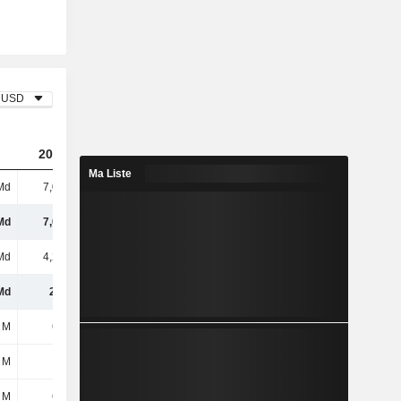
USD
2023
2024
2025
Ma Liste
Md
7,02 Md
8,41 Md
9,43 Md
Md
7,02 Md
8,41 Md
9,43 Md
Md
4,22 Md
5,38 Md
6,24 Md
Md
2,8 Md
3,02 Md
3,19 Md
 M
647 M
691 M
690 M
 M
18 M
9 M
10 M
 M
665 M
700 M
700 M